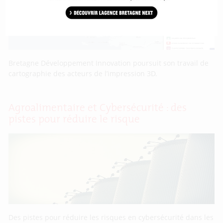
Bretagne Développement Innovation poursuit son travail de
cartographie des acteurs de l’impression 3D.
Agroalimentaire et Cybersécurité : des
pistes pour réduire le risque
Des pistes pour réduire les risques en cybersécurité dans les