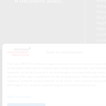
A découvrir aussi…
Marqu
Breta
Reloc
Blog S
Plate
Régio
Inves
Les a
Gérer le consentement
Qui sommes-nous ?
Pour vous offrir les meilleures expériences sur notre site internet, nous uti
Les transitions
technologies telles que les cookies pour stocker et/ou accéder aux informa
appareils. Le fait de consentir à ces technologies nous permettra de traiter
S’inscrire à la newsletter
Publications
données telles que le comportement de navigation pour mieux comprendre
Adhérez à l’agence de
audience. Le fait de ne pas consentir ou de retirer votre consentement peut
Nos services
développement
effet négatif sur certaines caractéristiques et fonctionnalités du site.
économique de la Région
Les projets
Bretagne
Gérer les services
Nos métiers
Actualités