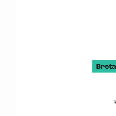
de technologies maîtris
service de la compétitivi
Candidatez jusqu’à la fi
Pourquoi ca
Dotation : les 3 meil
Accompagnement : Con
réalisation de leur pr
Un emplacement sur l
Une exposition média
ateliers, autres salo
Promotion assurée vi
de la presse).
Qui peut ca
Les entreprises ou é
Les entreprises issu