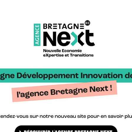
ées par les entreprises bretonnes de la filière numérique qui peuv
té de l’agriculture et de l’agroalimentaire. Vous faites partie de ces
n de l’année.
ndidater ?
leurs projets se verront attribuer une dotation de 3 000 €,
seil & audit par un expert de la filière pour accompagner les lau
ojet.
’un des salons métiers : SPACE ou CFIA pour valoriser leur projet.
tique lors de la remise de prix ainsi que d’autres événements (jo
ns…)
a les supports de communication de BDI (réseaux sociaux, sites int
ndidater ?
tablissements domiciliés en Bretagne,
es des secteurs agricole, agroalimentaire ou numérique,