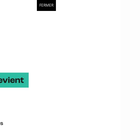
ent être mises au
FERMER
 entreprises ?
réats dans la
urnées techniques,
ernet, actions auprès