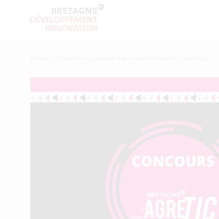
Accueil
>
Actualités
>
Lancement du concours Agretic : candidatez !