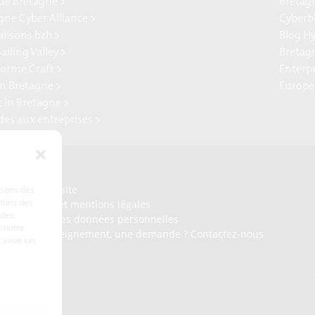
e Bretagne >
Bretag
gne Cyber Alliance >
Cyberb
alisons.bzh >
Blog H
ailing Valley >
Bretag
forme Craft >
Enterp
n Bretagne >
Europe
t in Bretagne >
ides aux entreprises >
Presse
Plan du site
lisons des
tions des
Crédits et mentions légales
 des
Gérer mes données personnelles
 notre
Un renseignement, une demande ? Contactez-nous
 avoir un