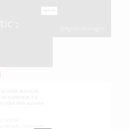
Article
ic :
, le Crédit Mutuel de
e ou numérique, il a
en place pour accroitre
e contrôle,
u numérique… sont autant