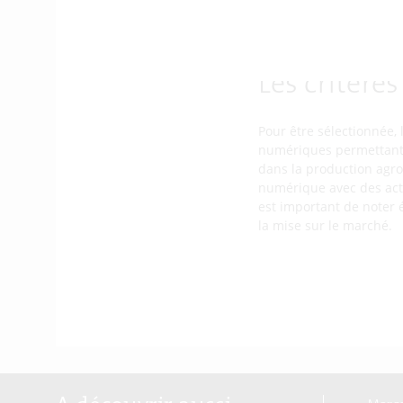
Les entreprises qui 
d’accroître leur comp
Les critères
Pour être sélectionnée, 
numériques permettant 
dans la production agro
numérique avec des acteu
est important de noter 
la mise sur le marché.