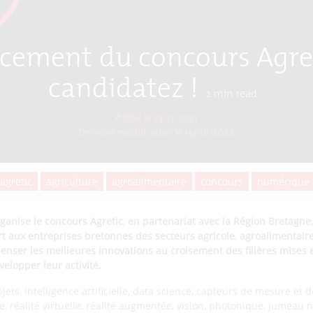
cement du concours Agret
candidatez !
2
min read
Publié le 23/11/2021
Dernière modification le
14/06/2022
agretic
agriculture
agroalimentaire
concours
numérique
ganise le concours Agretic, en partenariat avec la Région Bretagne
ert aux entreprises bretonnes des secteurs agricole, agroalimentair
enser les meilleures innovations au croisement des filières mises 
velopper leur activité.
jets, intelligence artificielle, data science, capteurs de mesure et d
, réalité virtuelle, réalité augmentée, vision, photonique, jumea