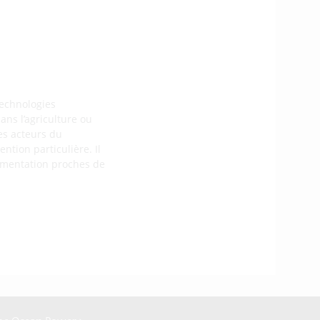
on numérique permettant
technologies
ns l’agriculture ou
es acteurs du
ntion particulière. Il
imentation proches de