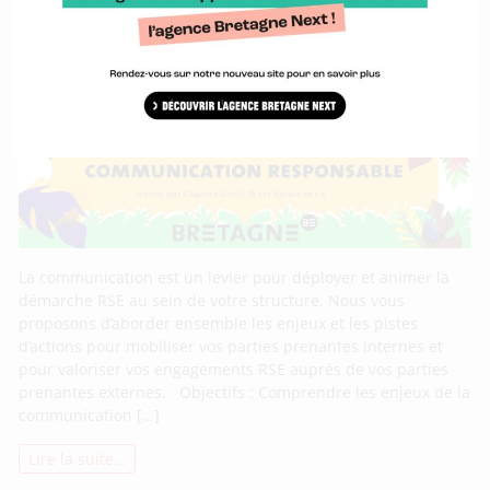
S’outiller pour sa communication
responsable
La communication est un levier pour déployer et animer la
démarche RSE au sein de votre structure. Nous vous
proposons d’aborder ensemble les enjeux et les pistes
d’actions pour mobiliser vos parties prenantes internes et
pour valoriser vos engagements RSE auprès de vos parties
prenantes externes. Objectifs : Comprendre les enjeux de la
communication […]
Lire la suite…