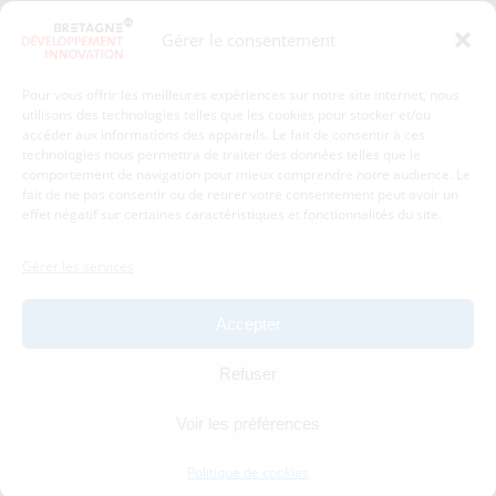
Presse
Plan du site
Gérer le consentement
Crédits et mentions légales
Gérer mes données personnelles
Pour vous offrir les meilleures expériences sur notre site internet, nous
Un renseignement, une demande ? Contactez-nous
utilisons des technologies telles que les cookies pour stocker et/ou
accéder aux informations des appareils. Le fait de consentir à ces
technologies nous permettra de traiter des données telles que le
comportement de navigation pour mieux comprendre notre audience. Le
Coordonnées :
fait de ne pas consentir ou de retirer votre consentement peut avoir un
effet négatif sur certaines caractéristiques et fonctionnalités du site.
Bretagne Développement Innovation
1c-1d, avenue de Belle Fontaine
Gérer les services
35510
Cesson-Sévigné
tél : 02 99 84 53 00
Accepter
Avec le soutien de :
Refuser
Voir les préférences
Politique de cookies