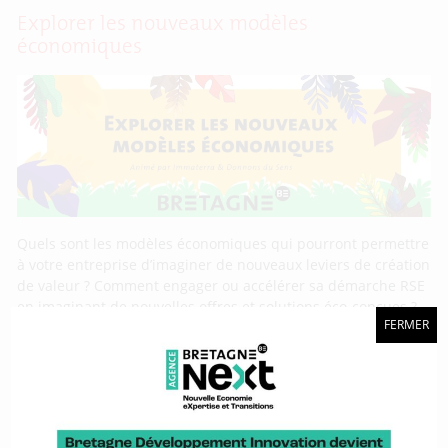
Explorer les nouveaux modèles
économiques
Quels sont les modèles économiques qui pourront permettre
à votre entreprise d’imaginer de nouveaux leviers de création
de valeur ? Comment engager ou accélérer sa démarche RSE
en imaginant de nouvelles offres et solutions éco-conçues ?
FERMER
Sébastien Marquant, accompagnateur de transitions
économiques chez ImmaTerra, et Régis Courtin, fondateur et
dirigeant du bureau d’étude Donnons […]
Lire la suite…