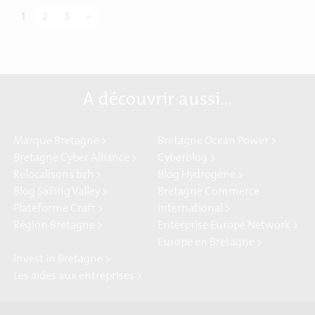
Next page
1
2
3
»
A découvrir aussi…
Marque Bretagne >
Bretagne Ocean Power >
Bretagne Cyber Alliance >
Cyberblog >
Relocalisons.bzh >
Blog Hydrogène >
Blog Sailing Valley >
Bretagne Commerce
Plateforme Craft >
international >
Région Bretagne >
Enterprise Europe Network >
Europe en Bretagne >
Invest in Bretagne >
Les aides aux entreprises >