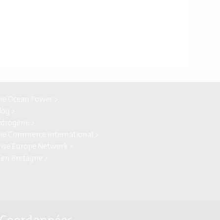
ne Ocean Power >
log >
ydrogène >
ne Commerce international >
rise Europe Network >
 en Bretagne >