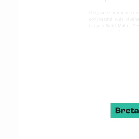
L’odyssée commence e
convivialité. Puis, l’év
Large à
Saint-Malo
… De
360 Possibles
fera esca
transition écologique.
Depuis ses origines, l’é
créativité canadien
Tim
l’experte espagnole en
NASA
Ravi Margasahay
Possibles. Cette année u
l’économie circulaire et
Les carnets
En rassemblant ces diffé
ensemble,
et en même te
la
profonde diversité
des
d’esprit.