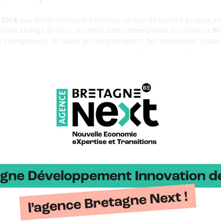
n
2014
, aux Halles Martenot à Rennes, un lieu de marché propice au
énement change de lieu : le centre d’art contemporain Passerelle à
Br
s changements de cadre qui accompagnent des nouveautés chaque
le au
Parc du Thabor à Rennes
, pour une édition printanière placée
vénement attire des personnalités du monde entier : le conférencier
 Hurson
, le professeur japonais
Shoji Shiba
, l’universitaire « hybrid
 transformation numérique et en conduite du changement
Sylvia Le
am
. A chaque fois, différents parcours thématiques sont proposé
n parcours « La Bretagne s’engage » présentera au public des initi
 les low techs, pour dessiner un avenir plus respectueux de la plan
 de 360 Possibles
rentes éditions, les carnets de 360 Possibles donnent à voir à la fo
mps un projet qui ne se laisse pas enfermer dans une case. Au fil
 points de vue, des horizons et des visions qui dialoguent dans l