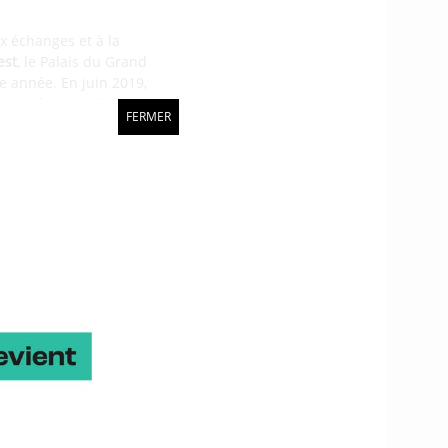
x échanges et à la
est
, le Palais du Grand
 année. En juin 2019,
 sous le signe de la
FERMER
 et écrivain de la
e »
Natalie Nixon
,
al
, ou l’ingénieur de la
s à la communauté 360
atives en lien avec
ète.
is la
cohérence d’un
 des pages, on réalise
a plus grande ouverture