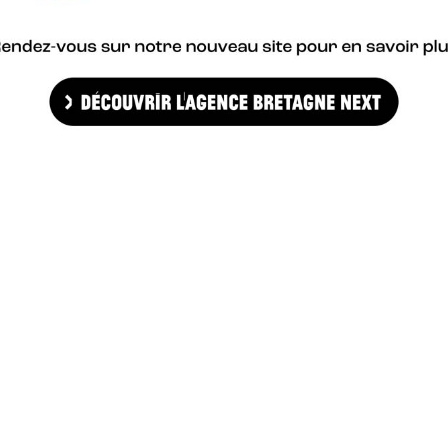
es, ces carnets illustrent la découverte et la richesse que peuvent
e
graphisme
, élément fort de l’identité de 360 Possibles, est mis à 
ls signés Aline Rollin, Barbara Govin ou Gildas Java.
uvrir une édition, jeter un œil sur l’envers du décor, les carnets d
ent au gré des envies.
Carnet Voyage 360 Possibles