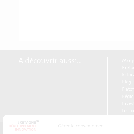
A découvrir aussi…
Marqu
Breta
Reloc
Blog S
Plate
Régio
Inves
Les a
Gérer le consentement