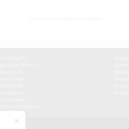
Lire plus de publications sur Calaméo
e Bretagne >
Bretag
gne Cyber Alliance >
Cyberb
alisons.bzh >
Blog H
ailing Valley >
Bretag
forme Craft >
Enterp
n Bretagne >
Europe
t in Bretagne >
ides aux entreprises >
Presse