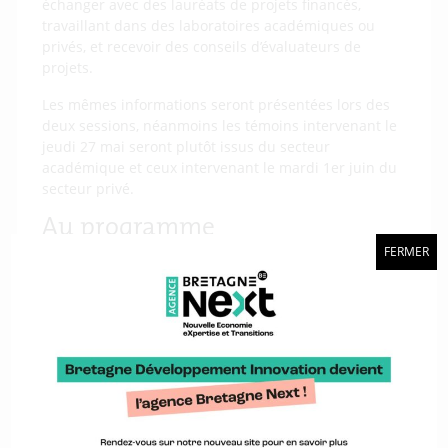
échanger avec des lauréats de projets financés,
travaillant dans des laboratoires académiques ou
privés, et recevoir des conseils d’évaluateurs de
projets.
Les mêmes informations seront présentées lors des
deux sessions, néanmoins les témoins intervenant le
jeudi 27 mai seront plutôt issus du secteur
académique et ceux intervenant le mardi 1er juin du
secteur privé.
Au programme
FERMER
Programme à venir
Le réseau Noé Bretagne est piloté par la Région
Bretagne avec une animation conjointe entre la
Plateforme projets européens (2PE) – Bretagne et
Bretagne Développement Innovation (BDI), membre
de EEN Ouest.
Je m'inscris !