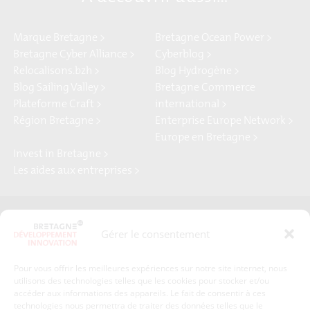
Marque Bretagne >
Bretagne Ocean Power >
Bretagne Cyber Alliance >
Cyberblog >
Relocalisons.bzh >
Blog Hydrogène >
Blog Sailing Valley >
Bretagne Commerce
Plateforme Craft >
international >
Région Bretagne >
Enterprise Europe Network >
Europe en Bretagne >
Invest in Bretagne >
Les aides aux entreprises >
Presse
Plan du site
Gérer le consentement
Crédits et mentions légales
Gérer mes données personnelles
Pour vous offrir les meilleures expériences sur notre site internet, nous
Un renseignement, une demande ? Contactez-nous
utilisons des technologies telles que les cookies pour stocker et/ou
accéder aux informations des appareils. Le fait de consentir à ces
technologies nous permettra de traiter des données telles que le