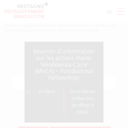
Accueil
>
Liste des événements
>
Réunion d’information sur les actions
Marie Skłodowska-Curie (MSCA) – Postdoctoral Fellowships
Réunion d’information
sur les actions Marie
Skłodowska-Curie
(MSCA) – Postdoctoral
Fellowships
<
>
En ligne
Du 27 Mai au
27 Mai 2021
de 08h30 à
10h30