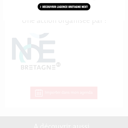
Une action organisée par :
Importer dans mon agenda
A découvrir aussi…