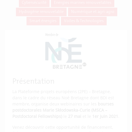
Cybersécurité
Energies marines renouvelables
Hydrogène renouvelable
Numérique et agri-agro
Smart énergies
Voiles & Technologies
Présentation
La Plateforme projets européens (2PE) – Bretagne,
dans le cadre du réseau Noé Bretagne dont BDI est
membre, organise deux webinaires sur les
bourses
postdoctorales Marie Skłodowska-Curie (MSCA –
Postdoctoral Fellowships)
le
27 mai
et le
1er juin
2021
.
Venez découvrir cette opportunité de financement,