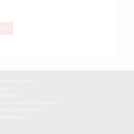
enda
ne Ocean Power >
log >
ydrogène >
ne Commerce international >
rise Europe Network >
 en Bretagne >