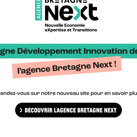
hnique, juridique etc.).
agenda par
Elodie Boileux, Bretagne Développement Innovation
nséquences pour les acteurs de l’Hydrogène, par
Matthieu Chapin et
ire de Brest
, par
Christophe Chabert, président du Directoire de B
de production et de distribution d’hydrogène renouvelable
8h30 à 9h30 ; inscription obligatoire.
Je m'inscris