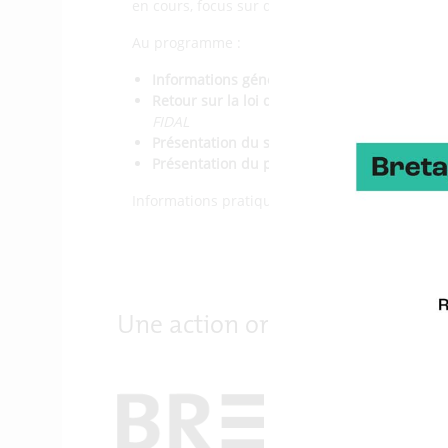
en cours, focus sur des aspects spécifiques (tec
Au programme :
Informations générales filière
hydrogène & 
Retour sur la loi de Finances 2024
et ses co
FIDAL
Présentation du schéma de référence portua
Présentation du projet Hygo,
de sa station 
Informations pratiques : événement en ligne de 
Une action organisée par :