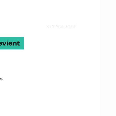
 Alexandre Blanchard, Avocats fiscalistes à
rest Port
Contact
Elodie Boileux