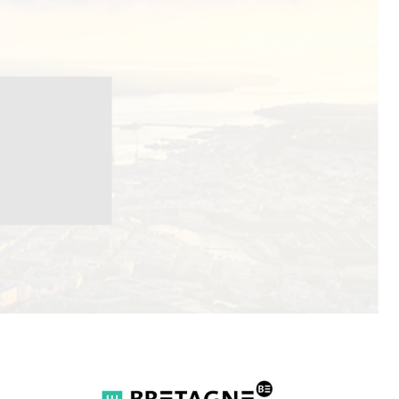
ble organise le H2 Breakfast, un tour d’horizon de la filière Hydr