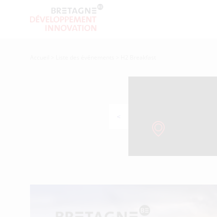
Accueil
>
Liste des événements
>
H2 Breakfast
<