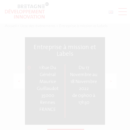
Accueil
>
Liste des événements
>
Entreprise à mission et Labels
Entreprise à mission et
Labels
1 Rue Du
Du 17
Général
Novembre au
<
>
Maurice
18 Novembre
Guillaudot
2022
35000
de 09h00 à
Rennes
17h30
FRANCE