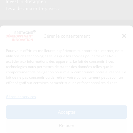
Invest in Bretagne >
Les aides aux entreprises >
Presse
Plan du site
Gérer le consentement
Crédits et mentions légales
Gérer mes données personnelles
Pour vous offrir les meilleures expériences sur notre site internet, nous
Un renseignement, une demande ? Contactez-nous
utilisons des technologies telles que les cookies pour stocker et/ou
accéder aux informations des appareils. Le fait de consentir à ces
technologies nous permettra de traiter des données telles que le
comportement de navigation pour mieux comprendre notre audience. Le
Coordonnées :
fait de ne pas consentir ou de retirer votre consentement peut avoir un
effet négatif sur certaines caractéristiques et fonctionnalités du site.
Bretagne Développement Innovation
1c-1d, avenue de Belle Fontaine
Gérer les services
35510
Cesson-Sévigné
tél : 02 99 84 53 00
Accepter
Avec le soutien de :
Refuser