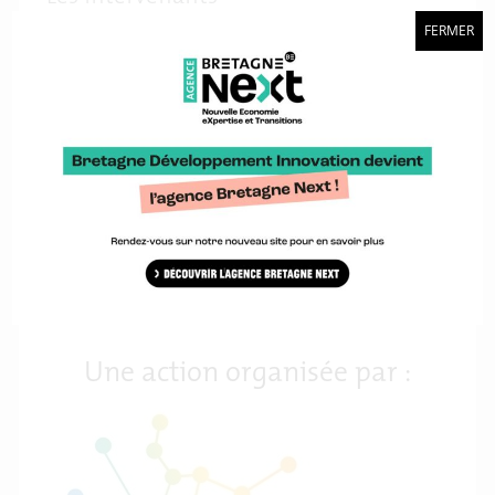
– Didier Laffaille, Commission régulation énergie
FERMER
– Cécile Fontaine, Fidal
– Sylvie Maurand, Enedis
– Edouard Cereuil, Morbihan Energies
– Clément Brossard, System Off Grid
– Simon Ducasse, Atlansun
Je m'inscris
Une action organisée par :