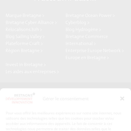
Marque Bretagne >
Bretagne Ocean Power >
Bretagne Cyber Alliance >
Cyberblog >
Relocalisons.bzh >
Blog Hydrogène >
Blog Sailing Valley >
Bretagne Commerce
Plateforme Craft >
international >
Région Bretagne >
Enterprise Europe Network >
Europe en Bretagne >
Invest in Bretagne >
Les aides aux entreprises >
Presse
Plan du site
Gérer le consentement
Crédits et mentions légales
Gérer mes données personnelles
Pour vous offrir les meilleures expériences sur notre site internet, nous
Un renseignement, une demande ? Contactez-nous
utilisons des technologies telles que les cookies pour stocker et/ou
accéder aux informations des appareils. Le fait de consentir à ces
technologies nous permettra de traiter des données telles que le