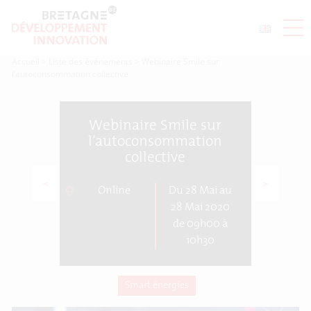
Accueil
>
Liste des événements
>
Webinaire Smile sur
l’autoconsommation collective
Webinaire Smile sur
l’autoconsommation
collective
<
>
Online
Du 28 Mai au
28 Mai 2020
de 09h00 à
10h30
Smart énergies