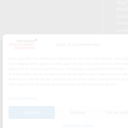
Blog S
Plate
Régio
Inves
Les a
Gérer le consentement
Qui sommes-nous ?
Pour vous offrir les meilleures expériences sur notre site internet, nous uti
Les transitions
technologies telles que les cookies pour stocker et/ou accéder aux informa
appareils. Le fait de consentir à ces technologies nous permettra de traiter
S’inscrire à la newsletter
Publications
données telles que le comportement de navigation pour mieux comprendre
Adhérez à l’agence de
audience. Le fait de ne pas consentir ou de retirer votre consentement peut
Nos services
développement
effet négatif sur certaines caractéristiques et fonctionnalités du site.
économique de la Région
Les projets
Bretagne
Gérer les services
Nos métiers
Actualités
Accepter
Refuser
Voir les pré
Agenda
Politique de cookies