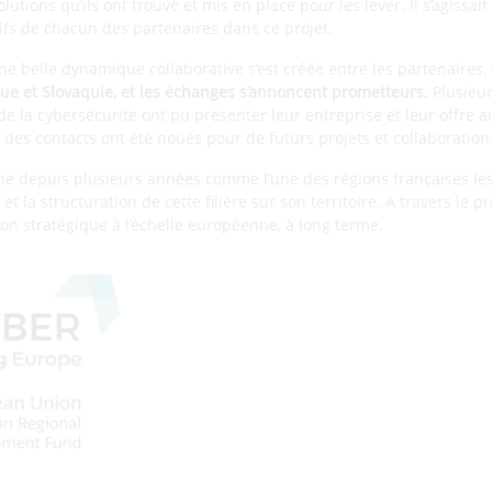
utions qu’ils ont trouvé et mis en place pour les lever. Il s’agissait
tifs de chacun des partenaires dans ce projet.
ne belle dynamique collaborative s’est créée entre les partenaires,
ique et Slovaquie, et les échanges s’annoncent prometteurs.
Plusieur
 la cybersécurité ont pu présenter leur entreprise et leur offre a
n, des contacts ont été noués pour de futurs projets et collaboration
ne depuis plusieurs années comme l’une des régions françaises les
t la structuration de cette filière sur son territoire. A travers le pro
ion stratégique à l’échelle européenne, à long terme.