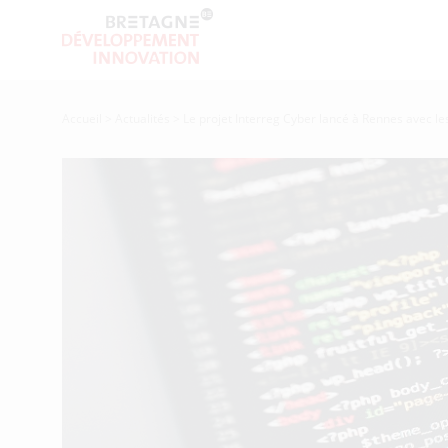
Accueil
>
Actualités
>
Le projet Interreg Cyber lancé à Rennes avec le