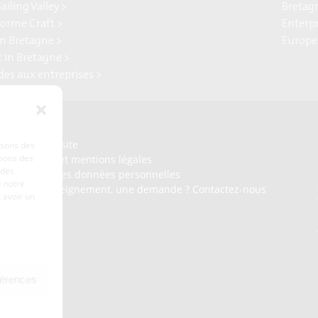
ailing Valley >
Bretag
forme Craft >
Enterp
n Bretagne >
Europe
t in Bretagne >
ides aux entreprises >
Presse
Plan du site
lisons des
tions des
Crédits et mentions légales
 des
Gérer mes données personnelles
 notre
Un renseignement, une demande ? Contactez-nous
 avoir un
férences