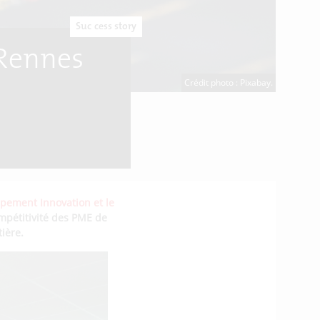
Success story
 Rennes
Crédit photo : Pixabay.
ppement Innovation et le
ompétitivité des PME de
ière.