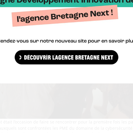
était l’occasion de faire se rencontrer pour la première fois les pa
 auxquels sont confrontées les PME du domaine de la cybersécurité 