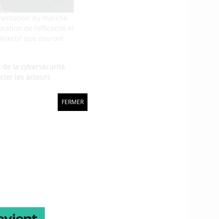
agmentation du marché,
ion de l’efficacité et
objectif que devront
é de la cybersécurité
cter les acteurs
FERMER