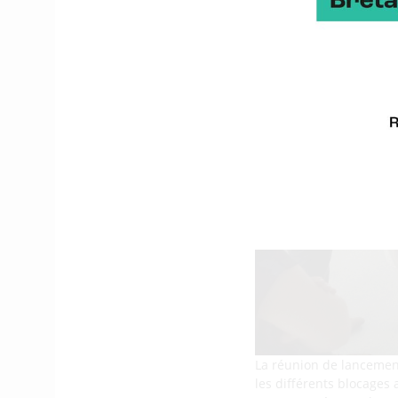
La réunion de lancement 
les différents blocages