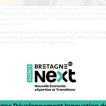
s autorités publiques pouvant aider à lever les barrières de la fr
on des acteurs régionaux et du manque de compétences. L’améliorat
cosystèmes d’innovation est le fil conducteur du projet CYBER et l’
tiques régionales.
onale est la clé pour identifier les solutions et aller vers un march
tif. A travers plusieurs événements et réunions, CYBER vise à conne
 résolution d’un problème interrégional commun.
ynamique collective