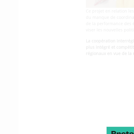
Ce projet en relation le
du manque de coordinati
de la performance des é
viser les nouvelles poli
La coopération interrégi
plus intégré et compéti
régionaux en vue de la
Une belle d