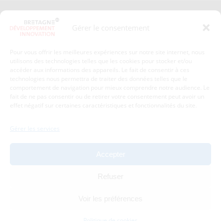
Presse
Plan du site
Gérer le consentement
Crédits et mentions légales
Gérer mes données personnelles
Pour vous offrir les meilleures expériences sur notre site internet, nous
Un renseignement, une demande ? Contactez-nous
utilisons des technologies telles que les cookies pour stocker et/ou
accéder aux informations des appareils. Le fait de consentir à ces
technologies nous permettra de traiter des données telles que le
comportement de navigation pour mieux comprendre notre audience. Le
Coordonnées :
fait de ne pas consentir ou de retirer votre consentement peut avoir un
effet négatif sur certaines caractéristiques et fonctionnalités du site.
Bretagne Développement Innovation
1c-1d, avenue de Belle Fontaine
Gérer les services
35510
Cesson-Sévigné
tél : 02 99 84 53 00
Accepter
Avec le soutien de :
Refuser
Voir les préférences
Politique de cookies