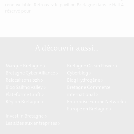
renouvelable. Retrouvez le pavillon Bretagne dans le Hall 4
réservé pour
A découvrir aussi…
Marque Bretagne >
Bretagne Ocean Power >
Bretagne Cyber Alliance >
Cyberblog >
Relocalisons.bzh >
Blog Hydrogène >
Blog Sailing Valley >
Bretagne Commerce
Plateforme Craft >
international >
Région Bretagne >
Enterprise Europe Network >
Europe en Bretagne >
Invest in Bretagne >
Les aides aux entreprises >