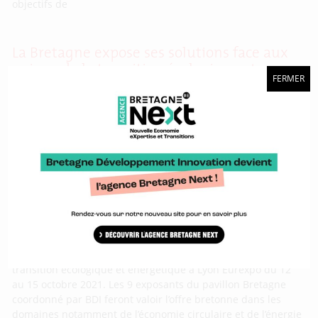
objectifs de
La Bretagne expose ses solutions face aux
enjeux de la transition écologique et
FERMER
énergétique
Le salon Pollutec accueillera les professionnels de la
transition écologique et énergétique à Lyon Eurexpo du 12
au 15 octobre 2021. Les 9 exposants du pavillon Bretagne
coordonné par BDI feront valoir l’offre bretonne dans les
domaines notamment de l’économie circulaire et de l’énergie