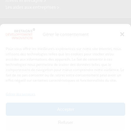
Invest in Bretagne >
Les aides aux entreprises >
Presse
Plan du site
Gérer le consentement
Crédits et mentions légales
Gérer mes données personnelles
Pour vous offrir les meilleures expériences sur notre site internet, nous
Un renseignement, une demande ? Contactez-nous
utilisons des technologies telles que les cookies pour stocker et/ou
accéder aux informations des appareils. Le fait de consentir à ces
technologies nous permettra de traiter des données telles que le
comportement de navigation pour mieux comprendre notre audience. Le
Coordonnées :
fait de ne pas consentir ou de retirer votre consentement peut avoir un
effet négatif sur certaines caractéristiques et fonctionnalités du site.
Bretagne Développement Innovation
1c-1d, avenue de Belle Fontaine
Gérer les services
35510
Cesson-Sévigné
tél : 02 99 84 53 00
Accepter
Avec le soutien de :
Refuser