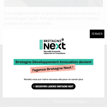
Si on imagine que l’ère du post-it est bel et bien terminée, il
faut envisager l’après. Bretagne Développement Innovation
propose un atelier sur l’haibu.
FERMER
A découvrir aussi…
Marque Bretagne >
Bretagne Ocean Power >
Bretagne Cyber Alliance >
Cyberblog >
Relocalisons.bzh >
Blog Hydrogène >
Blog Sailing Valley >
Bretagne Commerce
Plateforme Craft >
international >
Région Bretagne >
Enterprise Europe Network >
Europe en Bretagne >