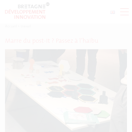
Accueil
>
travail
Marre du post-it ? Passez à l’haibu