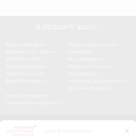
A découvrir aussi…
Marque Bretagne >
Bretagne Ocean Power >
Bretagne Cyber Alliance >
Cyberblog >
Relocalisons.bzh >
Blog Hydrogène >
Blog Sailing Valley >
Bretagne Commerce
Plateforme Craft >
international >
Région Bretagne >
Enterprise Europe Network >
Europe en Bretagne >
Invest in Bretagne >
Les aides aux entreprises >
Presse
Plan du site
Gérer le consentement
Crédits et mentions légales