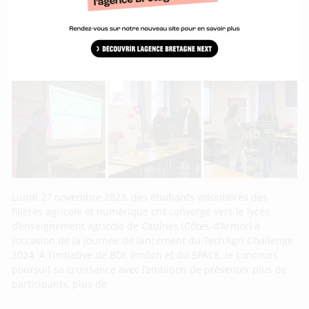
Tech’Agri Challenge : l’édition 2024 du
concours est lancée avec des nouveautés !
Lundi 27 novembre 2023, des étudiants volontaires des
filières agricole et numérique ont convergé vers le lycée
d’enseignement agricole de Caulnes (Côtes-d’Armor) à
l’occasion de la journée de lancement du Tech’Agri Challenge
2024. À l’initiative de BDI, Innôzh et du SPACE, le concours
poursuit sa croissance avec l’ambition de présenter plus de
participants, plus de