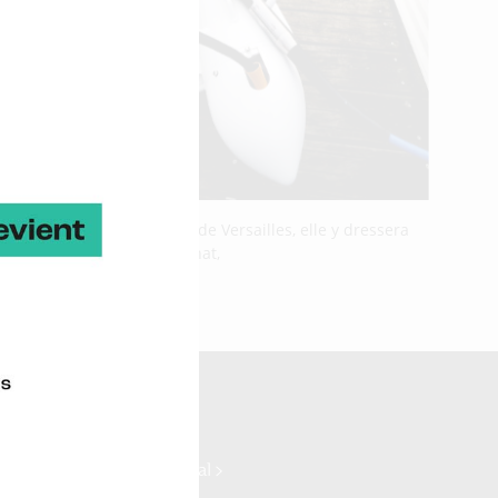
positions de Paris-Porte de Versailles, elle y dressera
te d’essais de Paimpol-Bréhat,
ne Ocean Power >
log >
ydrogène >
ne Commerce international >