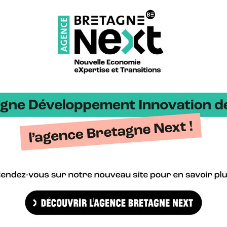
renouvelables (EMR) sera présente au salon Seanergy. Au parc des ex
uster Bretagne Pôle Naval, les ports de Brest et de Lorient et le si
e Bretagne >
Bretag
gne Cyber Alliance >
Cyberb
alisons.bzh >
Blog H
ailing Valley >
Bretag