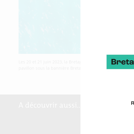
Les 20 et 21 juin 2023, la Bretagne des énergies marines 
pavillon sous la bannière Bretagne Ocean Power. Avec le cl
A découvrir aussi…
Marqu
Breta
Reloc
Blog S