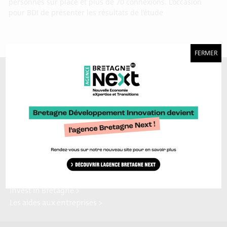
personnes sur place et plus de 70 connexions. L’occasion
pour BDI de présenter les résultats de l’étude
FERMER
A découvrir aussi…
Marque Bretagne >
Bretagne Ocean Power >
Bretagne Cyber Alliance >
Cyberblog >
Relocalisons.bzh >
Blog Hydrogène >
Blog Sailing Valley >
Bretagne Commerce
Plateforme Craft >
international >
Région Bretagne >
Enterprise Europe Network >
Europe en Bretagne >
Invest in Bretagne >
Les aides aux entreprises >