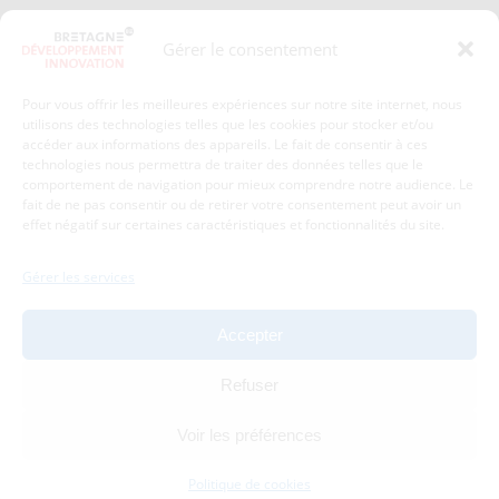
Presse
Plan du site
Gérer le consentement
Crédits et mentions légales
Gérer mes données personnelles
Pour vous offrir les meilleures expériences sur notre site internet, nous
Un renseignement, une demande ? Contactez-nous
utilisons des technologies telles que les cookies pour stocker et/ou
accéder aux informations des appareils. Le fait de consentir à ces
technologies nous permettra de traiter des données telles que le
comportement de navigation pour mieux comprendre notre audience. Le
Coordonnées :
fait de ne pas consentir ou de retirer votre consentement peut avoir un
effet négatif sur certaines caractéristiques et fonctionnalités du site.
Bretagne Développement Innovation
1c-1d, avenue de Belle Fontaine
Gérer les services
35510
Cesson-Sévigné
tél : 02 99 84 53 00
Accepter
Avec le soutien de :
Refuser
Voir les préférences
Politique de cookies