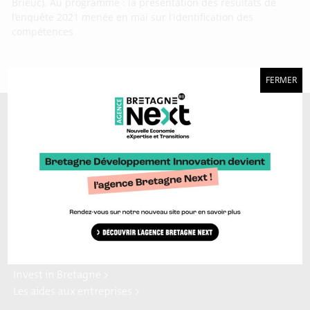
Brieuc). Au programme : la présentation des résultats de
l’enquête 2021 menée en mai sur l’identification des
compétences
FERMER
A découvrir aussi…
Marque Bretagne >
Bretagne Ocean Power >
Bretagne Cyber Alliance >
Cyberblog >
Relocalisons.bzh >
Blog Hydrogène >
Blog Sailing Valley >
Bretagne Commerce
Plateforme Craft >
international >
Région Bretagne >
Enterprise Europe Network >
Europe en Bretagne >
Invest in Bretagne >
Les aides aux entreprises >