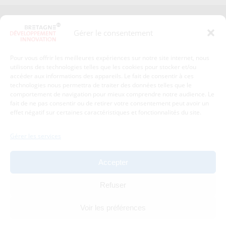
Presse
Plan du site
Gérer le consentement
Crédits et mentions légales
Gérer mes données personnelles
Pour vous offrir les meilleures expériences sur notre site internet, nous
Un renseignement, une demande ? Contactez-nous
utilisons des technologies telles que les cookies pour stocker et/ou
accéder aux informations des appareils. Le fait de consentir à ces
technologies nous permettra de traiter des données telles que le
comportement de navigation pour mieux comprendre notre audience. Le
Coordonnées :
fait de ne pas consentir ou de retirer votre consentement peut avoir un
effet négatif sur certaines caractéristiques et fonctionnalités du site.
Bretagne Développement Innovation
1c-1d, avenue de Belle Fontaine
Gérer les services
35510
Cesson-Sévigné
tél : 02 99 84 53 00
Accepter
Avec le soutien de :
Refuser
Voir les préférences