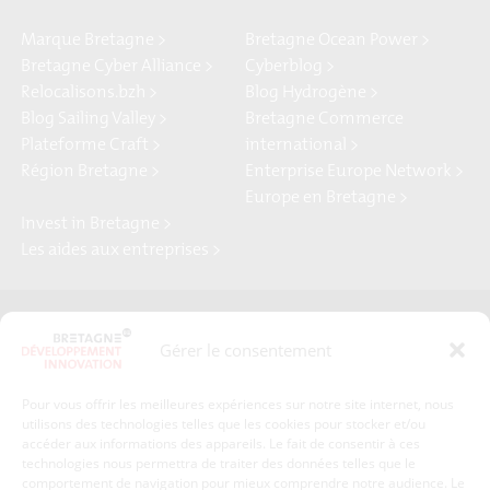
Marque Bretagne >
Bretagne Ocean Power >
Bretagne Cyber Alliance >
Cyberblog >
Relocalisons.bzh >
Blog Hydrogène >
Blog Sailing Valley >
Bretagne Commerce
Plateforme Craft >
international >
Région Bretagne >
Enterprise Europe Network >
Europe en Bretagne >
Invest in Bretagne >
Les aides aux entreprises >
Presse
Plan du site
Gérer le consentement
Crédits et mentions légales
Gérer mes données personnelles
Pour vous offrir les meilleures expériences sur notre site internet, nous
Un renseignement, une demande ? Contactez-nous
utilisons des technologies telles que les cookies pour stocker et/ou
accéder aux informations des appareils. Le fait de consentir à ces
technologies nous permettra de traiter des données telles que le
comportement de navigation pour mieux comprendre notre audience. Le