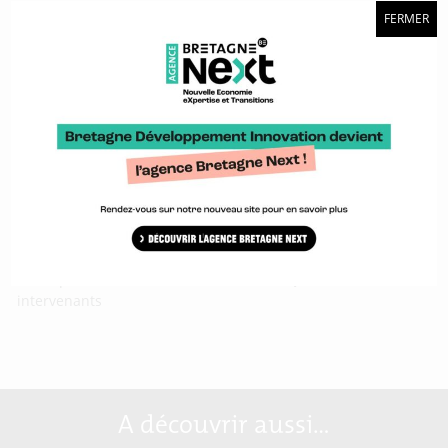
FERMER
Un grand succès pour la 3ème édition de la Foil Racing
Conference organisée par Eurolarge Innovation et ses
partenaires Tip & Shaft, Pôle Mer Bretagne Atlantique,
Université Bretagne Sud et IRDL, dans le cadre de la Semaine
Affoilante à l’École Nationale de Voile et des Sports
Nautiques, le 6 avril 2017 à Saint-Pierre-Quiberon. 21
intervenants
A découvrir aussi…