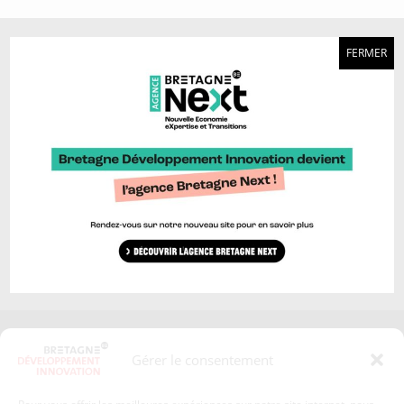
A découvrir aussi…
FERMER
Marque Bretagne >
Bretagne Ocean Power >
Bretagne Cyber Alliance >
Cyberblog >
Relocalisons.bzh >
Blog Hydrogène >
Blog Sailing Valley >
Bretagne Commerce
Plateforme Craft >
international >
Région Bretagne >
Enterprise Europe Network >
Europe en Bretagne >
Invest in Bretagne >
Les aides aux entreprises >
Presse
Plan du site
Gérer le consentement
Crédits et mentions légales
Gérer mes données personnelles