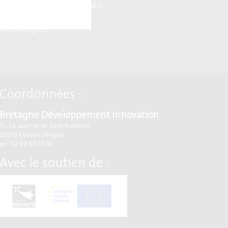
ne Commerce international >
rise Europe Network >
 en Bretagne >
Coordonnées :
Bretagne Développement Innovation
1c-1d, avenue de Belle Fontaine
35510
Cesson-Sévigné
tél : 02 99 84 53 00
Avec le soutien de :