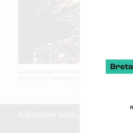
Le Clean Hydrogen Partnership vise à contribuer au Pacte
de recherche et d’innovation. Le 15 janvier 2025, le Clea
A découvrir aussi…
Marqu
Breta
Reloc