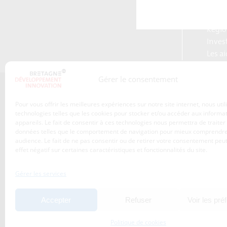
Blog S
Plate
Régio
Inves
Les a
Gérer le consentement
Qui sommes-nous ?
Pour vous offrir les meilleures expériences sur notre site internet, nous uti
Les transitions
technologies telles que les cookies pour stocker et/ou accéder aux informa
appareils. Le fait de consentir à ces technologies nous permettra de traiter
S’inscrire à la newsletter
Publications
données telles que le comportement de navigation pour mieux comprendre
Adhérez à l’agence de
audience. Le fait de ne pas consentir ou de retirer votre consentement peut
Nos services
développement
effet négatif sur certaines caractéristiques et fonctionnalités du site.
économique de la Région
Les projets
Bretagne
Gérer les services
Nos métiers
Actualités
Accepter
Refuser
Voir les pré
Agenda
Politique de cookies