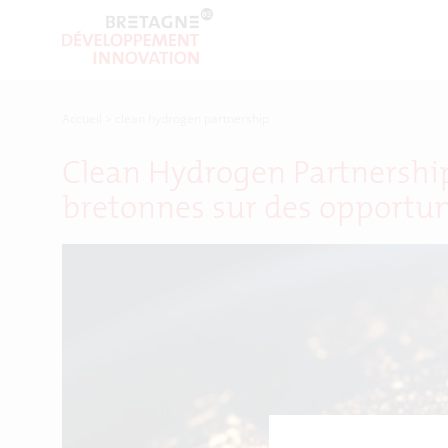
Accueil
>
clean hydrogen partnership
Clean Hydrogen Partnership
bretonnes sur des opportun