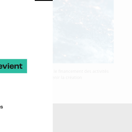
 européenne en optimisant le financement des activités
 des projets visant à soutenir la création
ne Ocean Power >
log >
ydrogène >