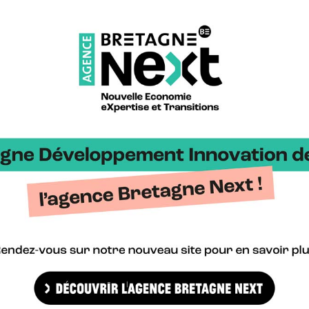
 vert et à la stratégie de développement de l’hydrogène de l’Union
n Hydrogen Partnership a lancé son nouvel appel à projets (AAP) pour
e Bretagne >
Bretag
gne Cyber Alliance >
Cyberb
alisons.bzh >
Blog H