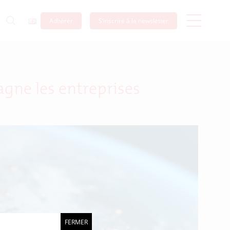
Adhérer
S’inscrire à la newsletter
gne les entreprises
FERMER