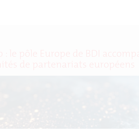
 : le pôle Europe de BDI accompa
ités de partenariats européens