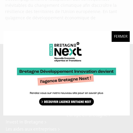
inévitables du changement climatique afin d’accroître la
résilience des territoires de l’Union européenne. En tant
qu’agence de développement économique de
FERMER
A découvrir aussi…
Marque Bretagne >
Bretagne Ocean Power >
Bretagne Cyber Alliance >
Cyberblog >
Relocalisons.bzh >
Blog Hydrogène >
Blog Sailing Valley >
Bretagne Commerce
Plateforme Craft >
international >
Région Bretagne >
Enterprise Europe Network >
Europe en Bretagne >
Invest in Bretagne >
Les aides aux entreprises >