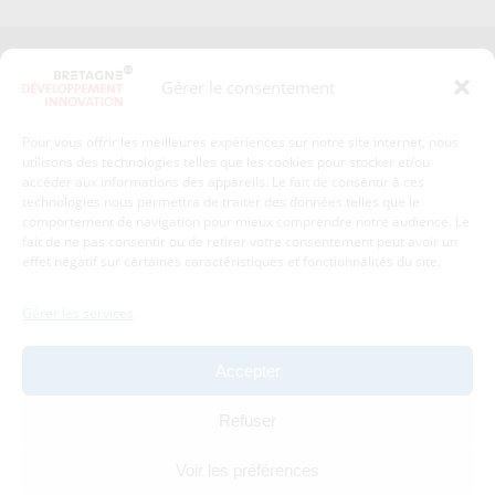
Presse
Plan du site
Gérer le consentement
Crédits et mentions légales
Gérer mes données personnelles
Pour vous offrir les meilleures expériences sur notre site internet, nous
Un renseignement, une demande ? Contactez-nous
utilisons des technologies telles que les cookies pour stocker et/ou
accéder aux informations des appareils. Le fait de consentir à ces
technologies nous permettra de traiter des données telles que le
comportement de navigation pour mieux comprendre notre audience. Le
Coordonnées :
fait de ne pas consentir ou de retirer votre consentement peut avoir un
effet négatif sur certaines caractéristiques et fonctionnalités du site.
Bretagne Développement Innovation
1c-1d, avenue de Belle Fontaine
Gérer les services
35510
Cesson-Sévigné
tél : 02 99 84 53 00
Accepter
Avec le soutien de :
Refuser
Voir les préférences