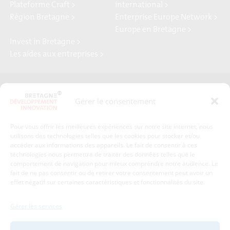
Plateforme Craft >
international >
Région Bretagne >
Enterprise Europe Network >
Europe en Bretagne >
Invest in Bretagne >
Les aides aux entreprises >
Presse
Plan du site
Gérer le consentement
Crédits et mentions légales
Gérer mes données personnelles
Pour vous offrir les meilleures expériences sur notre site internet, nous
Un renseignement, une demande ? Contactez-nous
utilisons des technologies telles que les cookies pour stocker et/ou
accéder aux informations des appareils. Le fait de consentir à ces
technologies nous permettra de traiter des données telles que le
comportement de navigation pour mieux comprendre notre audience. Le
Coordonnées :
fait de ne pas consentir ou de retirer votre consentement peut avoir un
effet négatif sur certaines caractéristiques et fonctionnalités du site.
Bretagne Développement Innovation
1c-1d, avenue de Belle Fontaine
Gérer les services
35510
Cesson-Sévigné
tél : 02 99 84 53 00