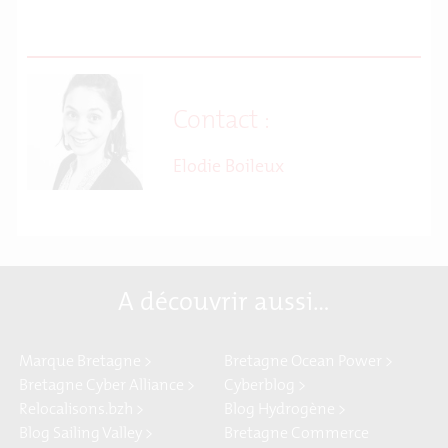
Contact :
Elodie Boileux
A découvrir aussi…
Marque Bretagne >
Bretagne Ocean Power >
Bretagne Cyber Alliance >
Cyberblog >
Relocalisons.bzh >
Blog Hydrogène >
Blog Sailing Valley >
Bretagne Commerce