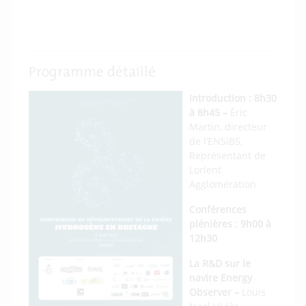
Téléchargez les présentations de la journée
du 9 juin
Programme détaillé
Introduction :
8h30
à 8h45 –
Éric
Martin, directeur
de l’ENSIBS,
Représentant de
Lorient
Agglomération
Conférences
plénières :
9h00 à
12h30
La R&D sur le
navire Energy
Observer –
Louis