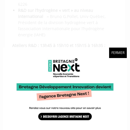
6226
R&D sur l’hydrogène « vert » au niveau
international –
Bruno G.Pollet, Univ Québec,
Président de la division hydrogène vert à
l’association internationale pour l’hydrogène
énergie (IAHE)
Ateliers R&D :
13h45 à 15h10 et 15h15 à 16h35 :
FERMER
Atelier N°1 : Production d’H2
avec la participation
de
Genvia,UBS, ENSIBS
Atelier N°2 : Transport d’H2
avec la participation
notamment de
GRT Gaz
Atelier N°3 : Stockage d’H2
avec la participation de
: UBS pôle Compositic et Mahytec et Mincatec
Atelier N°4 : Aspects industriels
avec la
participation de :
Symbio, Genvia, HDF, Faurecia,
Plastic Omnium
Atelier N°5 : Navires et ports
avec la participation
de
: Alca Torda, Energy Observer, Chantier naval
Bretagne Sud)
Atelier N°6 : Transport de marchandises et