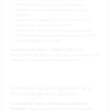
Véhicules terrestres
avec la participation
de
Groupe Renault-Nissan-Mitsubishi, ERH2-
Bretagne
Atelier N°7 : Stockage des EnR et EmR
avec la
participation de
H2 Gremm, LHYFE
Atelier N°8 : Formation
avec la participation de
C2EF et ERH2-Bretagne, Alca Torda,Sofresid, EME,
ERH2-Bretagne, UBS, ENSIBS
Conférence de clôture
– 16h45 à 17h15 :
Un
écosystème hydrogène au cœur des communautés de
communes
:
Loïc Perrin (H2X Ecosystems)
Téléchargez les présentations de la journée
du 9 juin
Contribuer au développement de la
filière hydrogène en Bretagne
Le Groupe de Travail « Recherche appliquée et
formation
» dans le domaine de l’hydrogène, initié