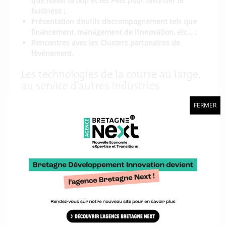
que Naval Group et les PME pour favoriser le
business ;
Présentation d’outils d’accompagnement tels que
financement, management de l’innovation, etc… ;
Rencontres avec les Clusters partenaires de
l’événement.
Les technologies de la course au large,
au service d’autres industries
Eurolarge Innovation avait choisi de proposer un
FERMER
atelier intitulé « Les technologies de la course au
large, au service d’autres industries ».
Après une brève présentation de Bretagne
Développement Innovation et du programme
Eurolarge Innovation, la parole a été donnée à
Jean-
François Cuzon
, ex champion du monde de 470,
navigateur sur plusieurs coupes de l’America.
Aujourd’hui Président de
Pixel sur Mer
, ce spécialiste
a rappelé le potentiel de diversification des
technologies de la course au large vers d’autres