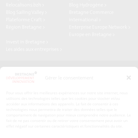
Relocalisons.bzh >
Blog Hydrogène >
Blog Sailing Valley >
Bretagne Commerce
Plateforme Craft >
international >
Région Bretagne >
Enterprise Europe Network >
Europe en Bretagne >
Invest in Bretagne >
Les aides aux entreprises >
Presse
Plan du site
Gérer le consentement
Crédits et mentions légales
Gérer mes données personnelles
Pour vous offrir les meilleures expériences sur notre site internet, nous
Un renseignement, une demande ? Contactez-nous
utilisons des technologies telles que les cookies pour stocker et/ou
accéder aux informations des appareils. Le fait de consentir à ces
technologies nous permettra de traiter des données telles que le
comportement de navigation pour mieux comprendre notre audience. Le
Coordonnées :
fait de ne pas consentir ou de retirer votre consentement peut avoir un
effet négatif sur certaines caractéristiques et fonctionnalités du site.
Bretagne Développement Innovation
1c-1d, avenue de Belle Fontaine