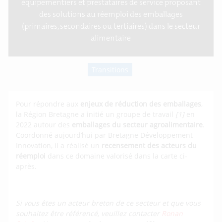
équipementiers et prestataires de service proposant
des solutions au réemploi des emballages
(primaires, secondaires ou tertiaires) dans le secteur
alimentaire
Transitions
Pour répondre aux
enjeux de réduction des emballages
,
la Région Bretagne a initié un groupe de travail
[1]
en
2022 autour des
emballages du secteur agroalimentaire
.
Coordonné aujourd’hui par Bretagne Développement
Innovation, il a réalisé un
recensement des acteurs du
réemploi
dans ce domaine valorisé dans la carte ci-
après.
Si vous êtes un acteur breton de ce secteur et que vous
souhaitez être référencé, veuillez contacter
Ronan