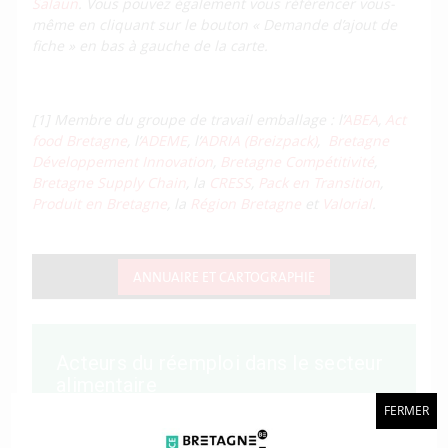
Salaün
. Vous pouvez également vous référencer vous-
même en cliquant sur le bouton « Demande d’ajout de
fiche » en bas à gauche de la carte.
[1] Membre du groupe de travail emballage : l’
ABEA
,
Act
food Bretagne
, l’
ADEME
, l’
ADRIA (Breizpack)
,
Bretagne
Développement Innovation
,
Bretagne Compétitivité
,
Bretagne Supply Chain
, la
CRESS
,
Pack en Transition
,
Produit en Bretagne
, la
Région Bretagne
et
Valorial
.
ANNUAIRE ET CARTOGRAPHIE
FERMER