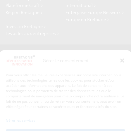
Plateforme Craft >
international >
Région Bretagne >
Enterprise Europe Network >
Europe en Bretagne >
Invest in Bretagne >
Les aides aux entreprises >
Presse
Plan du site
Gérer le consentement
Crédits et mentions légales
Gérer mes données personnelles
Pour vous offrir les meilleures expériences sur notre site internet, nous
Un renseignement, une demande ? Contactez-nous
utilisons des technologies telles que les cookies pour stocker et/ou
accéder aux informations des appareils. Le fait de consentir à ces
technologies nous permettra de traiter des données telles que le
comportement de navigation pour mieux comprendre notre audience. Le
Coordonnées :
fait de ne pas consentir ou de retirer votre consentement peut avoir un
effet négatif sur certaines caractéristiques et fonctionnalités du site.
Bretagne Développement Innovation
1c-1d, avenue de Belle Fontaine
Gérer les services
35510
Cesson-Sévigné
tél : 02 99 84 53 00