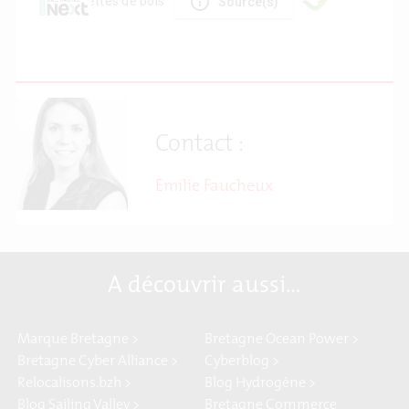
Contact :
Emilie Faucheux
A découvrir aussi…
Marque Bretagne >
Bretagne Ocean Power >
Bretagne Cyber Alliance >
Cyberblog >
Relocalisons.bzh >
Blog Hydrogène >
Blog Sailing Valley >
Bretagne Commerce