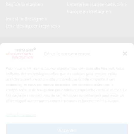
Région Bretagne >
Enterprise Europe Network >
Europe en Bretagne >
Invest in Bretagne >
Les aides aux entreprises >
Presse
Plan du site
Gérer le consentement
Crédits et mentions légales
Gérer mes données personnelles
Pour vous offrir les meilleures expériences sur notre site internet, nous
Un renseignement, une demande ? Contactez-nous
utilisons des technologies telles que les cookies pour stocker et/ou
accéder aux informations des appareils. Le fait de consentir à ces
technologies nous permettra de traiter des données telles que le
comportement de navigation pour mieux comprendre notre audience. Le
Coordonnées :
fait de ne pas consentir ou de retirer votre consentement peut avoir un
effet négatif sur certaines caractéristiques et fonctionnalités du site.
Bretagne Développement Innovation
1c-1d, avenue de Belle Fontaine
Gérer les services
35510
Cesson-Sévigné
tél : 02 99 84 53 00
Accepter