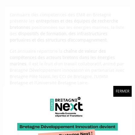
L’annuaire des compétences des EMR en Bretagne
présente les
entreprises et des équipes de recherche
bretonnes
positionnées sur les énergies marines, la liste
des
dispositifs de formation, des infrastructures
portuaires et des structures d’accompagnement
.
Cet annuaire répertorie la
chaîne de valeur des
compétences des acteurs bretons dans les énergies
marines
. Il est le fruit d’un travail collaboratif, animé par
Bretagne Développement Innovation en partenariat avec
Bretagne Pôle Naval, les CCI de Bretagne, l’UIMM
Bretagne et l’Université Bretagne Loire.
FERMER
Cet outil s’appuie sur la base collaborative
Craft
développée par Bretagne Développement Innovation.
Consultez l'annuaire et la carte dans le site de
Bretagne Ocean Power