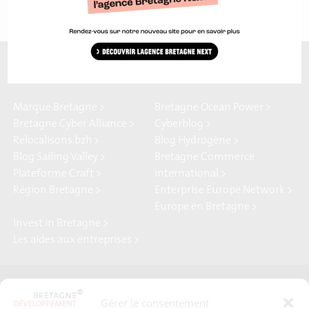
A découvrir aussi…
Marque Bretagne >
Bretagne Ocean Power >
Bretagne Cyber Alliance >
Cyberblog >
Relocalisons.bzh >
Blog Hydrogène >
Blog Sailing Valley >
Bretagne Commerce
Plateforme Craft >
international >
Région Bretagne >
Enterprise Europe Network >
Europe en Bretagne >
Invest in Bretagne >
Les aides aux entreprises >
Presse
Plan du site
Gérer le consentement