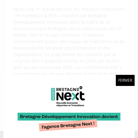
re
Après une 1
année réussie, le « Parcours TransitionS
– Performance & RSE », impulsé par Bretagne
Développement Innovation dans le cadre de sa
e
mission marque Bretagne, est de retour pour une 2
édition. Dès le 16 mars prochain, 12 ateliers
s’enchaineront autour des enjeux de transitions ou de
Responsabilité Sociétale des Entreprises et des
Organisations. Ce programme est complété par le
« Cursus RSE », proposé comme en 2021 par l’eclozr ;
ainsi qu’une nouveauté 2022 : la « Certification RSE »,
une initiative lancée avec Rennes School of Business
et le campus européen The Land.
FERMER
Télécharger le communiqué