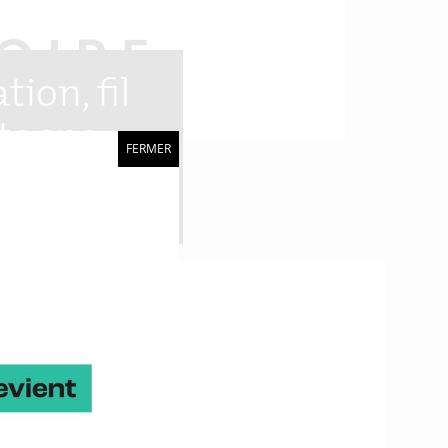
ion, fil
etagne
FERMER
 Week. L’événement se
dez-vous, qui a
arte de la coopération.
etagne, Brest
ors d’une matinée, le
Bretagne, Hauts de
atégie nationale.
ents informatiques de la