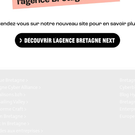
il sera aussi question de coopération, le mercredi 22 novembre, ave
gion Bretagne, pour booster l’innovation numérique, rassemblera l
 EDIH pour partager leurs pratiques et leurs résultats.
Télécharger le communiqué
e Bretagne >
Bretag
gne Cyber Alliance >
Cyberb
alisons.bzh >
Blog H
ailing Valley >
Bretag
forme Craft >
Enterp
n Bretagne >
Europe
t in Bretagne >
ides aux entreprises >