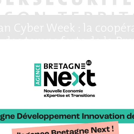
n Cyber Week : la coopérat
 des temps forts de la Br
Publié le 09/11/2023
Dernière modification le
07/12/2023
Pôle d’excellence cyber et ses membres organisent l’European Cyber
embre 2023 au Couvent des Jacobins à Rennes. Profitant de ce ren
de 4 800 participants nationaux et européen, la Bretagne joue la c
nale au travers d’un stand qui réunira pendant 3 jours la Région Br
gor communauté et Rennes métropole. Coopération interrégionale l
 réunira le Campus cyber national et ses homologues en régions (
aine). L’occasion pour la Bretagne d’affirmer sa position dans la str
ée par le lancement, le même jour, du centre de réponse aux incid