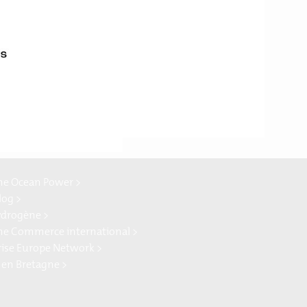
c l’EDIH Bretagne. L’«
es autres régions
ne Ocean Power >
log >
ydrogène >
ne Commerce international >
rise Europe Network >
 en Bretagne >