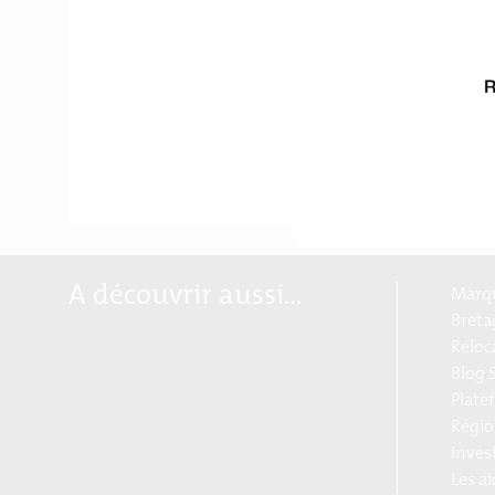
Région Bretagne. Enfin, 
European Hub » de la ré
européennes labellisées
A découvrir aussi…
Marqu
Breta
Reloc
Blog S
Plate
Régio
Inves
Les a