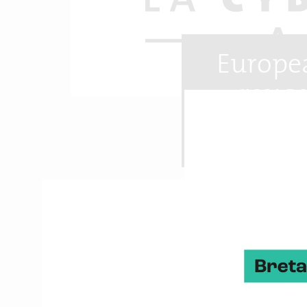
Europea
rouge
Pour la 8e édition, le 
tiendra du 21 au 23 nov
rassemblé en 2022 plus 
Coopération infra régio
métropole, Lannion Tré
mardi 21 novembre, qui
France et Nouvelle Aquit
Position encore renforc