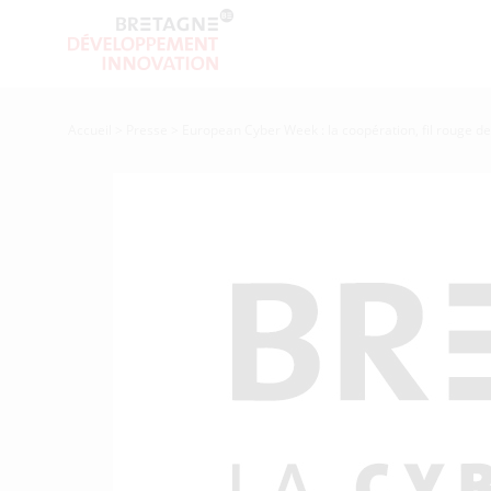
Accueil
>
Presse
>
European Cyber Week : la coopération, fil rouge d