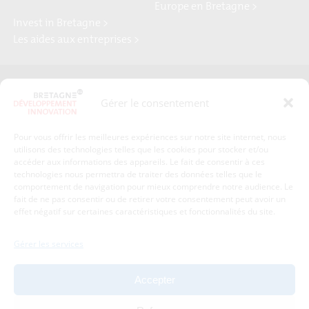
Europe en Bretagne >
Invest in Bretagne >
Les aides aux entreprises >
Presse
Plan du site
Gérer le consentement
Crédits et mentions légales
Gérer mes données personnelles
Pour vous offrir les meilleures expériences sur notre site internet, nous
Un renseignement, une demande ? Contactez-nous
utilisons des technologies telles que les cookies pour stocker et/ou
accéder aux informations des appareils. Le fait de consentir à ces
technologies nous permettra de traiter des données telles que le
comportement de navigation pour mieux comprendre notre audience. Le
Coordonnées :
fait de ne pas consentir ou de retirer votre consentement peut avoir un
effet négatif sur certaines caractéristiques et fonctionnalités du site.
Bretagne Développement Innovation
1c-1d, avenue de Belle Fontaine
Gérer les services
35510
Cesson-Sévigné
tél : 02 99 84 53 00
Accepter
Avec le soutien de :