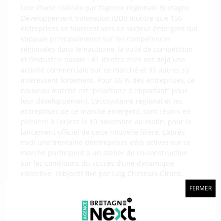
Une étude réalisée par l’agence régionale Bretagne
Développement Innovation (BDI) montre que 156
entreprises se tournent vers ce secteur émergent qui
s’appuie principalement sur les compétences
régionales dans le nautisme, la voile de compétition
et l’industrie navale : 61 d’entre elles ont déjà une
activité commerciale sur ce marché et 95 autres s’y
intéressent fortement. Pour 55 % des entreprises, ce
nouveau marché est “prioritaire à important” pour
leur développement. L’écosystème régional et les
entreprises de ce marché émergent, sont réunis en
plénière à Lorient le 10 novembre au matin, pour le
lancement officiel de cette nouvelle filière. L’après-
midi une trentaine d’entreprises déjà actives sur ce
marché participent à un atelier de co-construction
sur les conditions du succès d’une dynamique
collective. L’objectif fixé par Loïg Chesnais-Girard,
président de la Région, est de poser les bases de la
FERMER
feuille de route régionale de la nouvelle filière
er
propulsion par le vent courant du 1
semestre 2022.