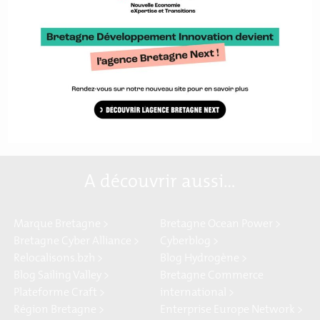
Télécharger le communiqué
A découvrir aussi…
Marque Bretagne >
Bretagne Ocean Power >
Bretagne Cyber Alliance >
Cyberblog >
Relocalisons.bzh >
Blog Hydrogène >
Blog Sailing Valley >
Bretagne Commerce
Plateforme Craft >
international >
Région Bretagne >
Enterprise Europe Network >