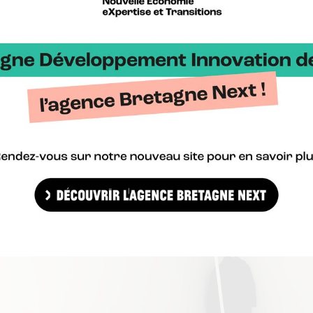
 fort potentiel pour répondre aux appels à projets collaboratifs li
pitaux, des données personnelles… Pendant une heure chacune, les
 du PCN* pour mieux se positionner. La prochaine étape consiste à 
cer. Un prochain rendez-vous est prévu :
 à Bruxelles
Points de Contact Nationaux
(P.C.N.)
d’Horizon 2020
sont chargés de 
munauté de la recherche et de l’innovation aux programmes europé