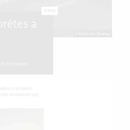
Article
prêtes à
Crédit photo : Pixabay.
tifs européens.
tion a accueilli
prises innovantes qui