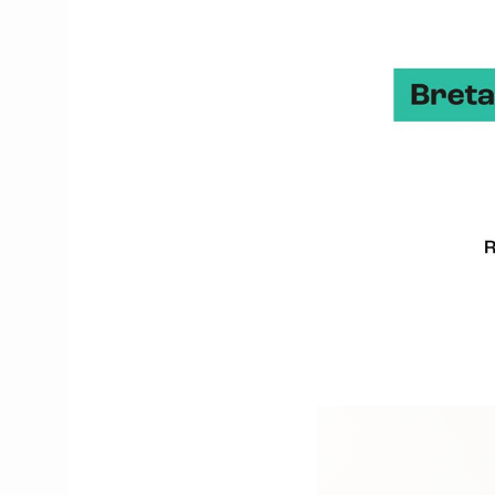
Les PME bretonnes ont un
infrastructures, des hô
bénéficier des conseils
partenaires pour se lan
30 janvier : infodays
*Point de contact : Les
de sensibiliser la com