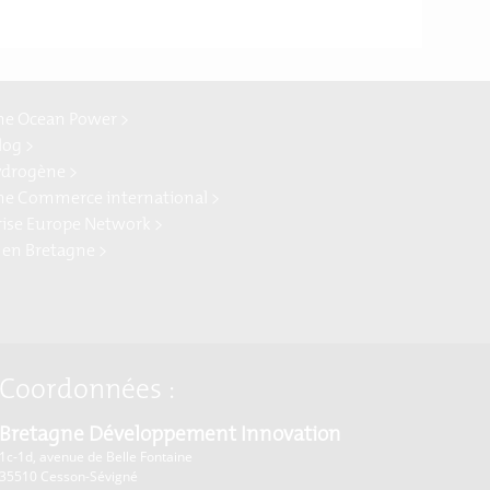
ne Ocean Power >
log >
ydrogène >
ne Commerce international >
rise Europe Network >
 en Bretagne >
Coordonnées :
Bretagne Développement Innovation
1c-1d, avenue de Belle Fontaine
35510
Cesson-Sévigné