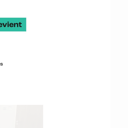
és à la sécurisation des
 entreprises ont pu
trouver les bons
diffuser l’information et
ens.