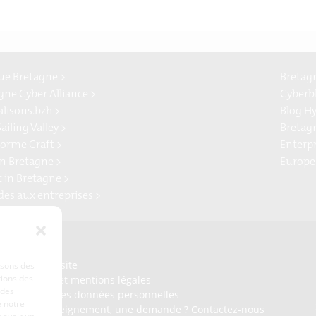
e Bretagne >
Bretag
gne Cyber Alliance >
Cyberb
alisons.bzh >
Blog H
ailing Valley >
Bretag
forme Craft >
Enterp
n Bretagne >
Europe
t in Bretagne >
ides aux entreprises >
Presse
Plan du site
lisons des
tions des
Crédits et mentions légales
 des
Gérer mes données personnelles
 notre
Un renseignement, une demande ? Contactez-nous