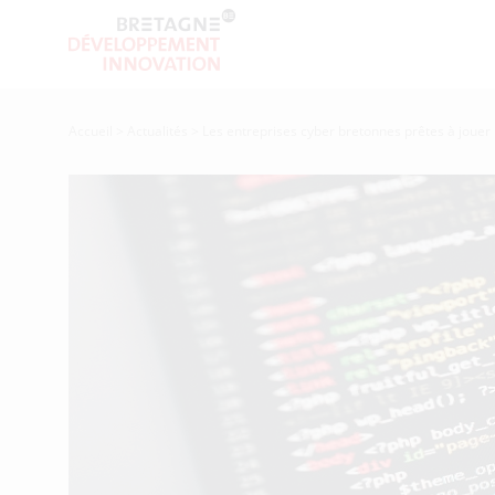
Accueil
>
Actualités
>
Les entreprises cyber bretonnes prêtes à jouer 