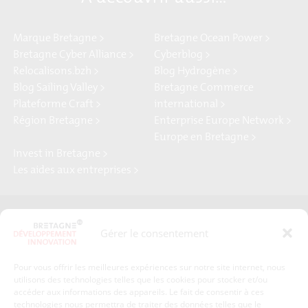
Marque Bretagne >
Bretagne Ocean Power >
Bretagne Cyber Alliance >
Cyberblog >
Relocalisons.bzh >
Blog Hydrogène >
Blog Sailing Valley >
Bretagne Commerce
Plateforme Craft >
international >
Région Bretagne >
Enterprise Europe Network >
Europe en Bretagne >
Invest in Bretagne >
Les aides aux entreprises >
Presse
Plan du site
Gérer le consentement
Crédits et mentions légales
Gérer mes données personnelles
Pour vous offrir les meilleures expériences sur notre site internet, nous
Un renseignement, une demande ? Contactez-nous
utilisons des technologies telles que les cookies pour stocker et/ou
accéder aux informations des appareils. Le fait de consentir à ces
technologies nous permettra de traiter des données telles que le