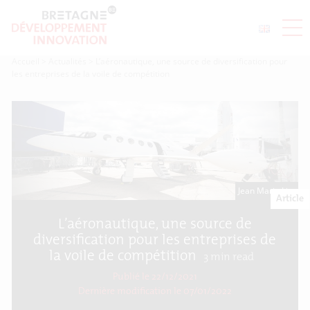
Accueil
>
Actualités
>
L’aéronautique, une source de diversification pour
les entreprises de la voile de compétition
Jean Marie Liot
Article
L’aéronautique, une source de
diversification pour les entreprises de
la voile de compétition
3
min read
Publié le 22/12/2021
Dernière modification le
07/01/2022