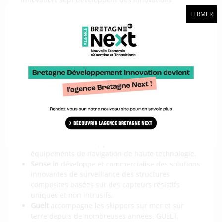
particulièrement intéressantes pour le secteur
FERMER
l’aéronautique.
Avel Robotics
fabrique des pièces en carbone à
l’aide d’une machine de placement de fibre
automatisée.
Gsea Design
est un cabinet d’engineering en
calculs structurels pour la conception et la
fabrication de structures composites fiables et
innovantes.
Heol composites
conçoit et fabrique des pièces en
carbone autoclave pour la voile de compétition, la
course automobile et l’aéronautique.
Pixel sur mer
développe et installe des
équipements de navigation de haute technologie.
Sense in
développe et commercialise des solutions
innovantes de surveillance des structures
composites basées sur des capteurs résistifs
uniques et non intrusifs.
Guelt
accompagne les skippers sur mer et sur
terre depuis de nombreuses années. GUELT,