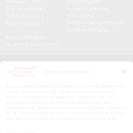
Relocalisons.bzh >
Blog Hydrogène >
Blog Sailing Valley >
Bretagne Commerce
Plateforme Craft >
international >
Région Bretagne >
Enterprise Europe Network >
Europe en Bretagne >
Invest in Bretagne >
Les aides aux entreprises >
Presse
Plan du site
Gérer le consentement
Crédits et mentions légales
Gérer mes données personnelles
Pour vous offrir les meilleures expériences sur notre site internet, nous
Un renseignement, une demande ? Contactez-nous
utilisons des technologies telles que les cookies pour stocker et/ou
accéder aux informations des appareils. Le fait de consentir à ces
technologies nous permettra de traiter des données telles que le
comportement de navigation pour mieux comprendre notre audience. Le
Coordonnées :
fait de ne pas consentir ou de retirer votre consentement peut avoir un
effet négatif sur certaines caractéristiques et fonctionnalités du site.
Bretagne Développement Innovation
1c-1d, avenue de Belle Fontaine
Gérer les services