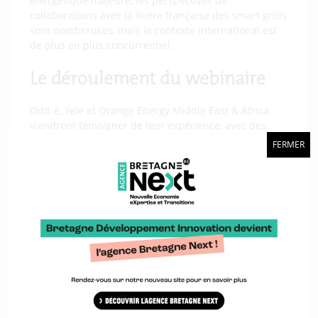
énergétique majeure, les perspectives de
collaborations avec la filière française des smart grids
sont nombreuses, mais le contexte international est
de plus en plus concurrentiel.
Le déroulement du webinaire
Odit-e, Yele et Orange Energy Middle East & Africa
viendront témoigner de leur expérience, avec des
projets à différents stades de développement : du
FERMER
lancement d’un FASEP innovation verte aux projets
déployés depuis plusieurs années et dans différents
pays d’Afrique centrale et occidentale.
Intervenants :
Natsy Missamou
, Middle East & Africa Energy
Director, Orange
Moussa Bagayoko
, Directeur Général &
Maxence
Bocquel
, Directeur Energie & Utilities, Yele
Consulting
Luc Richaud
, Project manager, Odit-e