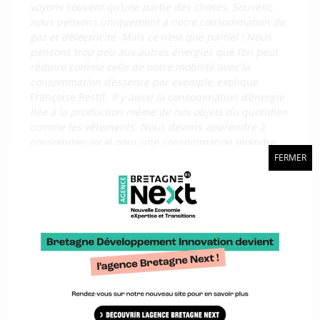
voyons souvent qu’une partie des choses. Souvent,
nous pensons uniquement à notre consommation de
gaz et d’électricité. Mais ce n’est que partiel ! Nous
pensons trop peu aux autres énergies que l’on peut
réduire comme celle de notre mobilité avec la
consommation d’essence par exemple,
explique
Françoise Restif.
Il y aussi la consommation d’énergie
liée à la production même de nos objets du quotidien
comme les vêtements. Nous devons apprendre à
consommer local pour une consommation moindre
des énergies ».
FERMER
Un atelier pour tout comprendre et
changer nos habitudes
L’atelier du 23 septembre proposera de nombreuses
pistes d’actions pour mieux comprendre les enjeux de
la transition écologique et sur la manière de faire des
économies en changeant nos comportements :
« Nous avons prévu des pistes d’actions pour aider
les participants à changer de comportement. Par