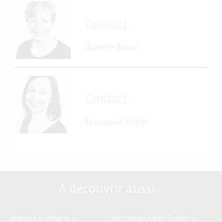
Contact :
Aurélie Basse
Contact :
Françoise Restif
A découvrir aussi…
Marque Bretagne >
Bretagne Ocean Power >