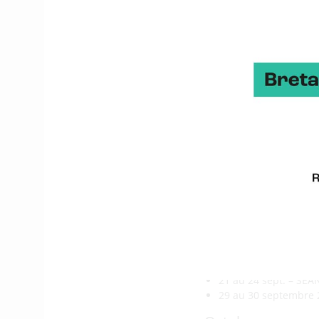
3 mai – EU Green We
5 mai – 4th Internati
24 mai – RHEC – 1st 
Juin
16 au 17 juin – Hydr
22 au 23 juin – 3rd 
Juillet / Août
1er juillet – Atelie
22)
+ d’infos
20 au 25 août, Le CIG
Septembre
7 au 9 sept. – Beyon
8 au 10 sept. – 8ème
13 au 15 sept. – Sema
21 sept. – Symposiu
21 au 24 sept. – SE
29 au 30 septembre 2