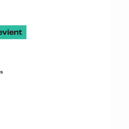
 (Corfu, Grèce)
+ d’infos
enhagen)
l organisé par BDI (CCI