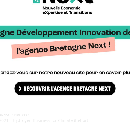
ek 2021 (en ligne)
+ d’infos
onal workshop on degradation issues of fuel cells and Electrolysers
Regional Hydrogen Energy Conference (Croatia)
ogen & P2X : fuel cells, road transport and energy production (Cop
global LNG & Hydrogen forum (Milan)
r H2 Chaîne de valeur et compétences bretonnes – événement phygita
RE (Paris)
+ d’infos
dgas 2021 (Oldenburg, Allemagne)
 édition des journées hydrogène dans les territoires (Dunkerque)
ine de l’Innovation Transport Logistique (Paris)
+ d’infos
m Hydrogène (Le Mans)
+ d’infos
ANERGY (Nantes)
021 – Hydrogen Business for Climate (Belfort)