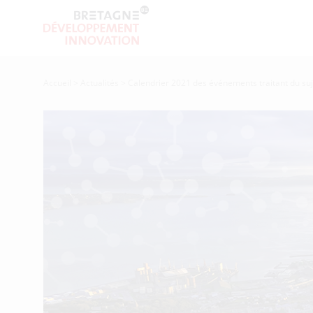
Accueil
>
Actualités
>
Calendrier 2021 des événements traitant du su