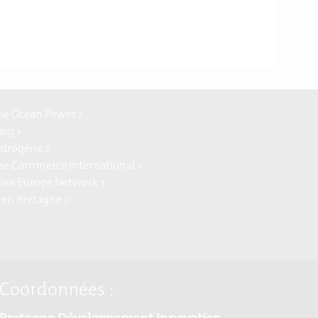
ne Ocean Power >
log >
ydrogène >
ne Commerce international >
rise Europe Network >
 en Bretagne >
Coordonnées :