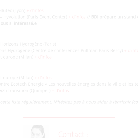
llutec (Lyon)
+ d’infos
– HyVolution (Paris Event Center)
+ d’infos
//
BDI prépare un stand c
ous si intéressé.e
 Horizons Hydrogène (Paris)
zons Hydrogène (Centre de conférences Pullman Paris Bercy)
+ d’inf
lit europe (Milan)
+ d’infos
lit europe (Milan)
+ d’infos
re Ecotech Energie « Les nouvelles énergies dans la ville et les te
izh transition (Quimper)
+ d’infos
ette liste régulièrement. N’hésitez pas à nous aider à l’enrichir (co
Contact :