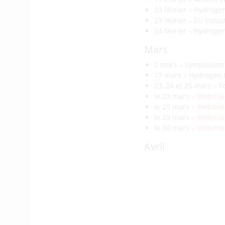
23 février – Hydrogen
23 février – EU Indus
24 février – Hydrogen
Mars
2 mars – Symposium f
17 mars – Hydrogen &
23, 24 et 25 mars –
le 23 mars –
Webinai
le 25 mars –
Webinair
le 29 mars –
Webinair
le 30 mars –
Webinair
Avril
8 avril – Les Rencon
8 avril – Webinaire 
+ d’infos
12 au 16 avril – Hydr
Mai