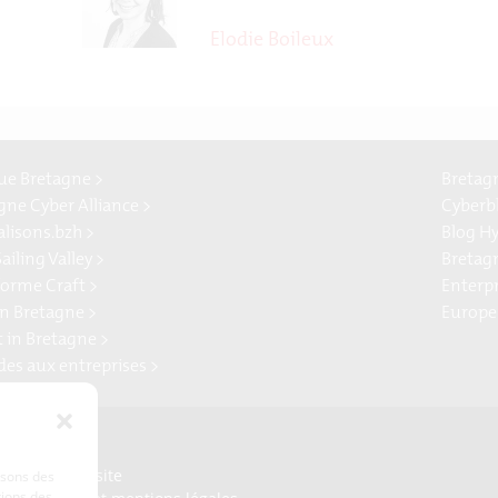
Elodie Boileux
e Bretagne >
Bretag
gne Cyber Alliance >
Cyberb
alisons.bzh >
Blog H
ailing Valley >
Bretag
forme Craft >
Enterp
n Bretagne >
Europe
t in Bretagne >
ides aux entreprises >
Presse
Plan du site
lisons des
tions des