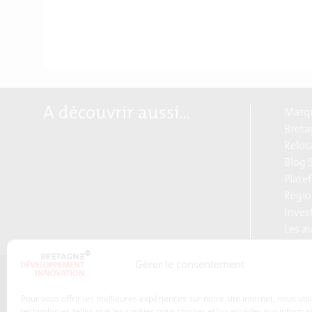
A découvrir aussi…
Marqu
Breta
Reloc
Blog S
Plate
Régio
Inves
Les a
Gérer le consentement
Qui sommes-nous ?
Pour vous offrir les meilleures expériences sur notre site internet, nous uti
Les transitions
technologies telles que les cookies pour stocker et/ou accéder aux informa