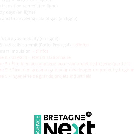
 transition summit (en ligne)
try days (en ligne)
 and the evolving rôle of gas (en ligne)
uture gas mobility (en ligne)
 fuel cells summit (Porto, Protugal)
+ d’infos
 Forum Impulsion
+ d’infos
re 8 / USAGES – FOCUS Stationnaire
e 5 / Être bien accompagné pour son projet hydrogène (partie 1)
e 5′ / Être bien accompagné pour développer un projet hydrogène 
e 5 / Ingéniérie de grands projets industriels
tres de l’Energie 2021 de l’école de management de Grenoble
+ d’in
Hydrogène & Innovation NL : les opportunités de coopération entre l
ogen+Fuel Cells, Foire de Hanovre (en ligne TBC)
+ d’infos