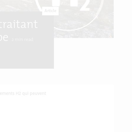
Article
traitant
pe
2
min read
nements H2 qui peuvent