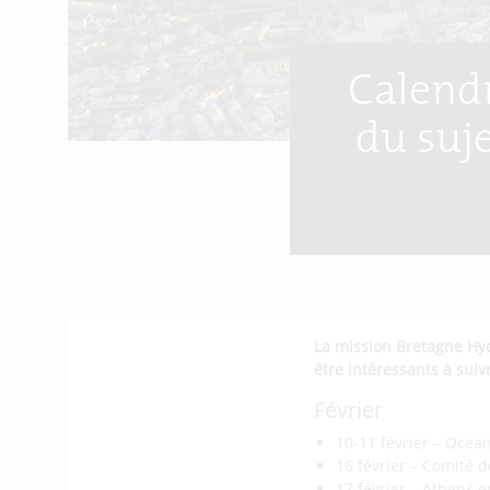
Calendr
du suj
La mission Bretagne Hy
être intéressants à suiv
Février
10-11 février – Ocean
16 février – Comité d
17 février – Athens e