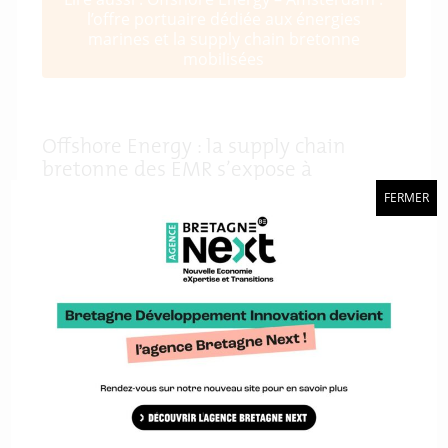
l’offre portuaire dédiée aux énergies
marines et la supply chain bretonne
mobilisées
Offshore Energy : la supply chain
bretonne des EMR s’expose à
l’internationale
FERMER
Aux Pays-Bas, les deux ports ne seront pas seuls à
constituer la délégation. Cinq entreprises de la
supply chain bretonne des énergies marines
renouvelables seront aussi du voyage :
Quiet Oceans ;
Ship as a Service ;
PIRIOU ;
GISMAN ;