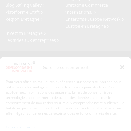
Blog Sailing Valley >
Bretagne Commerce
Plateforme Craft >
international >
Région Bretagne >
Enterprise Europe Network >
Europe en Bretagne >
Invest in Bretagne >
Les aides aux entreprises >
Presse
Plan du site
Gérer le consentement
Crédits et mentions légales
Gérer mes données personnelles
Pour vous offrir les meilleures expériences sur notre site internet, nous
Un renseignement, une demande ? Contactez-nous
utilisons des technologies telles que les cookies pour stocker et/ou
accéder aux informations des appareils. Le fait de consentir à ces
technologies nous permettra de traiter des données telles que le
comportement de navigation pour mieux comprendre notre audience. Le
Coordonnées :
fait de ne pas consentir ou de retirer votre consentement peut avoir un
effet négatif sur certaines caractéristiques et fonctionnalités du site.
Bretagne Développement Innovation
1c-1d, avenue de Belle Fontaine
Gérer les services
35510
Cesson-Sévigné