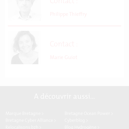
Contact :
Philippe Thieffry
Contact :
Marie Guiot
A découvrir aussi…
Marque Bretagne >
Bretagne Ocean Power >
Bretagne Cyber Alliance >
Cyberblog >
Relocalisons.bzh >
Blog Hydrogène >