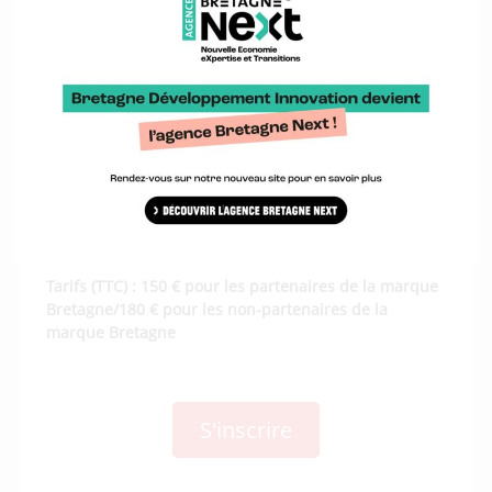
différents types de publicités.
12H30 : Repas (à la charge de chaque participant)
14H00 : Lancement d’une campagne de publicité,
mesure de l’impact et des résultats.
17H30 : Conclusion par notre partenaire hôte et visite
des lieux.
Lieu : Mairie de Larmor-Plage, 4 avenue des 4 frères
Le Roy Quéret – 56 260 Larmor-Plage
Tarifs (TTC) : 150 € pour les partenaires de la marque
Bretagne/180 € pour les non-partenaires de la
marque Bretagne
S'inscrire