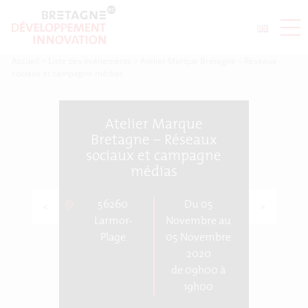
Accueil
>
Liste des événements
>
Atelier Marque Bretagne – Réseaux
sociaux et campagne médias
Atelier Marque
Bretagne – Réseaux
sociaux et campagne
médias
56260
Du 05
<
>
Larmor-
Novembre au
Plage
05 Novembre
2020
de 09h00 à
19h00