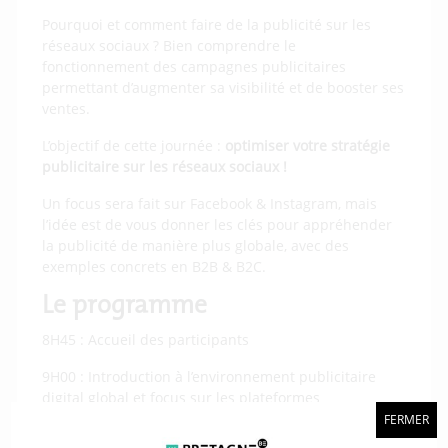
Pourquoi et comment faire de la publicité sur les
réseaux sociaux ? Bien comprendre le
fonctionnement des campagnes publicitaires
permettant d’augmenter sa visibilité et de booster ses
ventes.
L’objectif de cette journée :
optimiser votre stratégie
publicitaire sur les réseaux sociaux !
Un focus sera fait sur Facebook & Instagram, mais
l’idée est de vous donner les clés pour appréhender
la publicité de manière plus globale, avec des
exemples concrets en B2B & B2C.
Le programme
8H45 : Accueil des participants
9H00 : Introduction à l’environnement publicitaire
digital global et focus sur les plateformes
publicitaires de Facebook et Instagram. Définition de
FERMER
la stratégie : objectifs, cibles et coût. Présentation des