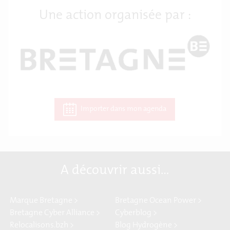
Une action organisée par :
Importer dans mon agenda
A découvrir aussi…
Marque Bretagne >
Bretagne Ocean Power >
Bretagne Cyber Alliance >
Cyberblog >
Relocalisons.bzh >
Blog Hydrogène >