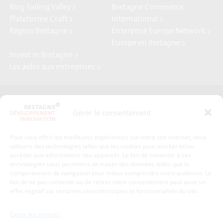
Blog Sailing Valley >
Bretagne Commerce
Plateforme Craft >
international >
Région Bretagne >
Enterprise Europe Network >
Europe en Bretagne >
Invest in Bretagne >
Les aides aux entreprises >
Presse
Plan du site
Gérer le consentement
Crédits et mentions légales
Gérer mes données personnelles
Pour vous offrir les meilleures expériences sur notre site internet, nous
Un renseignement, une demande ? Contactez-nous
utilisons des technologies telles que les cookies pour stocker et/ou
accéder aux informations des appareils. Le fait de consentir à ces
technologies nous permettra de traiter des données telles que le
comportement de navigation pour mieux comprendre notre audience. Le
Coordonnées :
fait de ne pas consentir ou de retirer votre consentement peut avoir un
effet négatif sur certaines caractéristiques et fonctionnalités du site.
Bretagne Développement Innovation
1c-1d, avenue de Belle Fontaine
Gérer les services
35510
Cesson-Sévigné