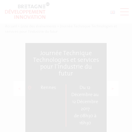
Accueil
>
Liste des événements
>
Journée Technique Technologies et
services pour l’industrie du futur
Journée Technique
Technologies et services
pour l’industrie du
futur
Rennes
Du 12
<
>
Décembre au
12 Décembre
2017
de 08h30 à
16h30