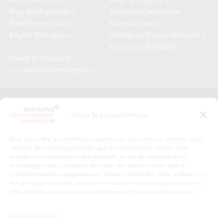
Relocalisons.bzh >
Blog Hydrogène >
Blog Sailing Valley >
Bretagne Commerce
Plateforme Craft >
international >
Région Bretagne >
Enterprise Europe Network >
Europe en Bretagne >
Invest in Bretagne >
Les aides aux entreprises >
Presse
Plan du site
Gérer le consentement
Crédits et mentions légales
Gérer mes données personnelles
Pour vous offrir les meilleures expériences sur notre site internet, nous
Un renseignement, une demande ? Contactez-nous
utilisons des technologies telles que les cookies pour stocker et/ou
accéder aux informations des appareils. Le fait de consentir à ces
technologies nous permettra de traiter des données telles que le
comportement de navigation pour mieux comprendre notre audience. Le
Coordonnées :
fait de ne pas consentir ou de retirer votre consentement peut avoir un
effet négatif sur certaines caractéristiques et fonctionnalités du site.
Bretagne Développement Innovation
1c-1d, avenue de Belle Fontaine
Gérer les services
35510
Cesson-Sévigné