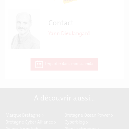
Contact
Yann Dieulangard
Importer dans mon agenda
A découvrir aussi…
Marque Bretagne >
Bretagne Ocean Power >
Bretagne Cyber Alliance >
Cyberblog >