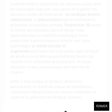
traditionnelles et l’apparition de nouveaux sujets qu’il
est impossible d’ignorer sous peine de fragiliser les
fonctions vitales de l’entreprise :
la robotique devient
collaborative
, le
data analytics
met la maintenance
préventive en position centrale,
l’impression 3D
ouvre
le champ des possibles dans le design mais
également dans la viabilité économique d’une
production à petite/moyenne échelle avec cette
technologie,
la réalité virtuelle et
augmentée
autorisent une conception agile de l’outil
de production et offre la possibilité d’y former les
salariés hors contrainte de production, de façon
sécurisée et plus respectueuse des rythmes de
chacun.
Enfin, à tout niveau, et de façon désormais
permanente, la réalité du risque de malveillance
numérique impose à tous les niveaux d’adresser le
sujet de la cybersécurité de façon éclairée.
Cette journée vous présente les enjeux de cette
FERMER
nouvelle industrie et les nouvelles technologies