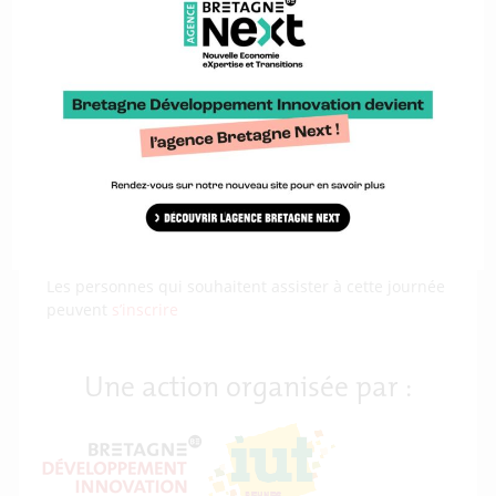
associées. Des témoignages d’industriels qui ont
engagé leur usine vers la transformation numérique,
permettront d’apporter un éclairage sur la façon dont
ils ont abordé cette transformation, les éventuelles
difficultés rencontrées et la création de valeur
induite.
Les professionnels qui souhaitent y participer peuvent
encore
réserver leur stand
Les personnes qui souhaitent assister à cette journée
peuvent
s’inscrire
Une action organisée par :