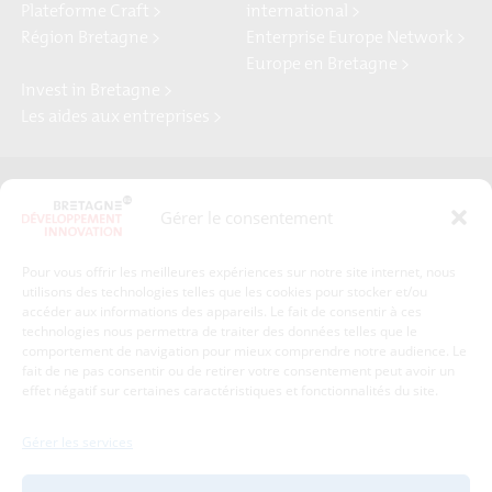
Plateforme Craft >
international >
Région Bretagne >
Enterprise Europe Network >
Europe en Bretagne >
Invest in Bretagne >
Les aides aux entreprises >
Presse
Plan du site
Gérer le consentement
Crédits et mentions légales
Gérer mes données personnelles
Pour vous offrir les meilleures expériences sur notre site internet, nous
Un renseignement, une demande ? Contactez-nous
utilisons des technologies telles que les cookies pour stocker et/ou
accéder aux informations des appareils. Le fait de consentir à ces
technologies nous permettra de traiter des données telles que le
comportement de navigation pour mieux comprendre notre audience. Le
Coordonnées :
fait de ne pas consentir ou de retirer votre consentement peut avoir un
effet négatif sur certaines caractéristiques et fonctionnalités du site.
Bretagne Développement Innovation
1c-1d, avenue de Belle Fontaine
Gérer les services
35510
Cesson-Sévigné
tél : 02 99 84 53 00