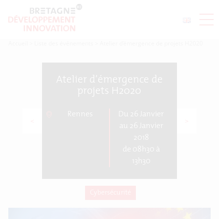
Accueil
>
Liste des événements
>
Atelier d’émergence de projets H2020
Atelier d’émergence de
projets H2020
Rennes
Du 26 Janvier
<
>
au 26 Janvier
2018
de 08h30 à
13h30
Cybersécurité