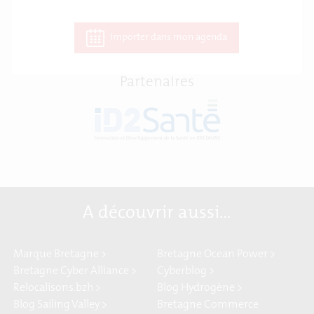
Importer dans mon agenda
Partenaires
A découvrir aussi…
Marque Bretagne >
Bretagne Ocean Power >
Bretagne Cyber Alliance >
Cyberblog >
Relocalisons.bzh >
Blog Hydrogène >
Blog Sailing Valley >
Bretagne Commerce