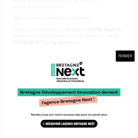
seront accompagnés pour la recherche de
partenaires européens
Voici les liens relatifs aux calls traités :
Un focus sera réalisé sur les appels
SU-TDS-02-2018
:
Toolkit for assessing and reducing cyber risks et
SU-
TDS-03-2018
: Raising awareness .
Appel – Trusted digital solutions and Cybersecurity in
FERMER
Health and Care
DT-TDS-01-2019: Smart and healthy living at home
SU-TDS-02-2018: Toolkit for assessing and reducing
cyber risks in hospitals and care centres to protect
privacy/data/infrastructures
SU-TDS-03-2018: Raising awareness and
developing training schemes on cybersecurity in
hospitals
Appel – Digital transformation in Health and Care
SC1-DTH-03-2018: Adaptive smart working and