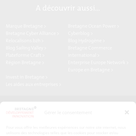
A découvrir aussi…
Marque Bretagne >
Bretagne Ocean Power >
Bretagne Cyber Alliance >
Cyberblog >
Relocalisons.bzh >
Blog Hydrogène >
Blog Sailing Valley >
Bretagne Commerce
Plateforme Craft >
international >
Région Bretagne >
Enterprise Europe Network >
Europe en Bretagne >
Invest in Bretagne >
Les aides aux entreprises >
Presse
Plan du site
Gérer le consentement
Crédits et mentions légales
Gérer mes données personnelles
Pour vous offrir les meilleures expériences sur notre site internet, nous
Un renseignement, une demande ? Contactez-nous
utilisons des technologies telles que les cookies pour stocker et/ou