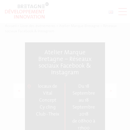
Accueil
>
Liste des événements
>
Atelier Marque Bretagne – Réseaux
sociaux Facebook & Instagram
Atelier Marque
Bretagne – Réseaux
sociaux Facebook &
Instagram
locaux de
Du 18
<
>
Vital
Septembre
Concept
au 18
Cycling
Septembre
Club - Theix
2018
de 08h00 à
17h00