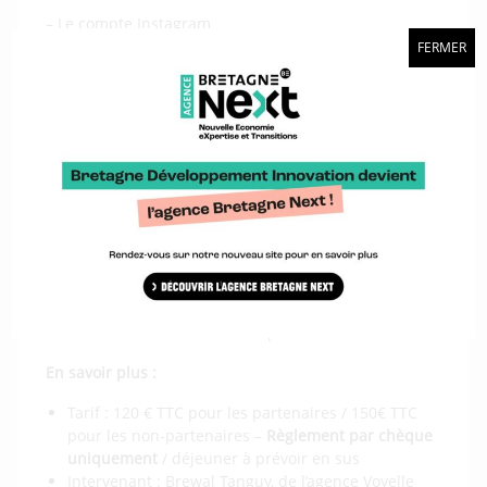
– Le compte Instagram
– Fonctionnalités et type de publication : image,
FERMER
carrousel, vidéos, story
– Les hashtags : fonctionnement
– Liaison avec Facebook et création d’un compte
Business
– La recette d’une bonne publication
– Gagner en visibilité et faire grandir sa communauté
– Atelier : animation d’un compte Instagram
4) Créer des visuels impactant
– Les outils sur ordinateurs
– Les applications mobiles
– Ateliers : création de visuels pour les réseaux sociau
En savoir plus :
Tarif : 120 € TTC pour les partenaires / 150€ TTC
pour les non-partenaires –
Règlement par chèque
uniquement
/ déjeuner à prévoir en sus
Intervenant : Brewal Tanguy, de l’agence Voyelle