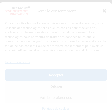
Presse
Plan du site
Gérer le consentement
Crédits et mentions légales
Gérer mes données personnelles
Pour vous offrir les meilleures expériences sur notre site internet, nous
Un renseignement, une demande ? Contactez-nous
utilisons des technologies telles que les cookies pour stocker et/ou
accéder aux informations des appareils. Le fait de consentir à ces
technologies nous permettra de traiter des données telles que le
comportement de navigation pour mieux comprendre notre audience. Le
Coordonnées :
fait de ne pas consentir ou de retirer votre consentement peut avoir un
effet négatif sur certaines caractéristiques et fonctionnalités du site.
Bretagne Développement Innovation
1c-1d, avenue de Belle Fontaine
Gérer les services
35510
Cesson-Sévigné
tél : 02 99 84 53 00
Accepter
Avec le soutien de :
Refuser
Voir les préférences
Politique de cookies