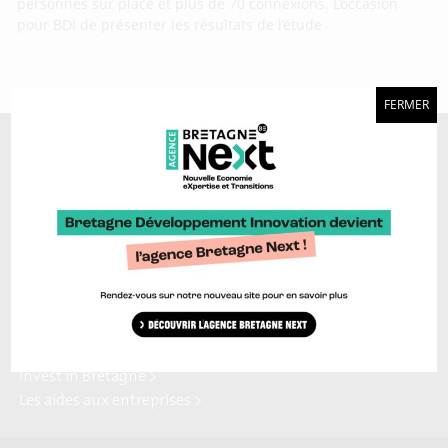
personnes sur place et plus de 70 connexions. L’occasion
pour BDI de présenter les résultats de l’étude
FERMER
A découvrir aussi…
Marque Bretagne >
Bretagne Ocean Power >
Bretagne Cyber Alliance >
Cyberblog >
Relocalisons.bzh >
Blog Hydrogène >
Blog Sailing Valley >
Bretagne Commerce
Plateforme Craft >
international >
Région Bretagne >
Enterprise Europe Network >
Europe en Bretagne >
Invest in Bretagne >
Les aides aux entreprises >