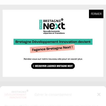
A découvrir aussi…
FERMER
Marque Bretagne >
Bretagne Ocean Power >
Bretagne Cyber Alliance >
Cyberblog >
Relocalisons.bzh >
Blog Hydrogène >
Blog Sailing Valley >
Bretagne Commerce
Plateforme Craft >
international >
Région Bretagne >
Enterprise Europe Network >
Europe en Bretagne >
Invest in Bretagne >
Les aides aux entreprises >
Presse
Plan du site
Gérer le consentement
Crédits et mentions légales
Gérer mes données personnelles