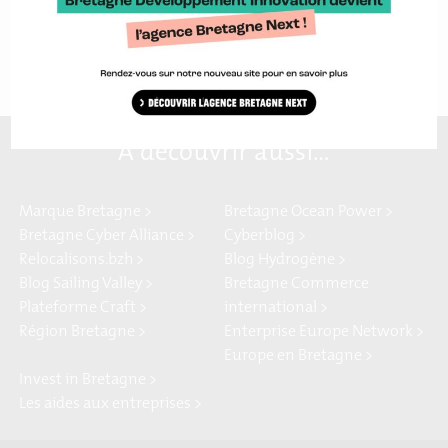
formateur en 2021 pour proposer des formations aux
utilisateurs de la plateforme Craft. Dans le
A découvrir aussi…
Marque Bretagne >
Bretagne Ocean Power >
Bretagne Cyber Alliance >
Cyberblog >
Relocalisons.bzh >
Blog Hydrogène >
Blog Sailing Valley >
Bretagne Commerce
Plateforme Craft >
international >
Région Bretagne >
Enterprise Europe Network >
Europe en Bretagne >
Invest in Bretagne >
Les aides aux entreprises >