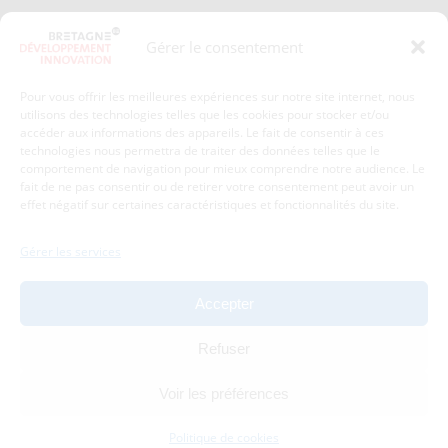
Presse
Plan du site
Gérer le consentement
Crédits et mentions légales
Gérer mes données personnelles
Pour vous offrir les meilleures expériences sur notre site internet, nous
Un renseignement, une demande ? Contactez-nous
utilisons des technologies telles que les cookies pour stocker et/ou
accéder aux informations des appareils. Le fait de consentir à ces
technologies nous permettra de traiter des données telles que le
comportement de navigation pour mieux comprendre notre audience. Le
Coordonnées :
fait de ne pas consentir ou de retirer votre consentement peut avoir un
effet négatif sur certaines caractéristiques et fonctionnalités du site.
Bretagne Développement Innovation
1c-1d, avenue de Belle Fontaine
Gérer les services
35510
Cesson-Sévigné
tél : 02 99 84 53 00
Accepter
Avec le soutien de :
Refuser
Voir les préférences
Politique de cookies