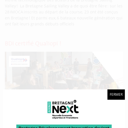
Valley ! La Bretagne Sailing Valley a de quoi être fière : sur les
28 IMOCA inscrits au départ de la course, 23 ont été conçus
en Bretagne ! Et parmi eux, 6 bateaux nouvelle génération qui
ont fait leurs grands débuts officiels
BDI certifié Qualiopi !
FERMER
Déjà organisme de formation depuis janvier 2021, BDI est
aujourd’hui officiellement certifié Qualiopi. Une
reconnaissance qui permettra à l’agence de structurer une
offre de formation au service des entreprises bretonnes et
des partenaires. Initialement, BDI a obtenu un numéro de