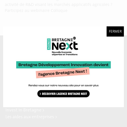
activité de R&D visant les marchés applicatifs agricoles ?
Participez au webinaire Colloque
FERMER
A découvrir aussi…
Marque Bretagne >
Bretagne Ocean Power >
Bretagne Cyber Alliance >
Cyberblog >
Relocalisons.bzh >
Blog Hydrogène >
Blog Sailing Valley >
Bretagne Commerce
Plateforme Craft >
international >
Région Bretagne >
Enterprise Europe Network >
Europe en Bretagne >
Invest in Bretagne >
Les aides aux entreprises >