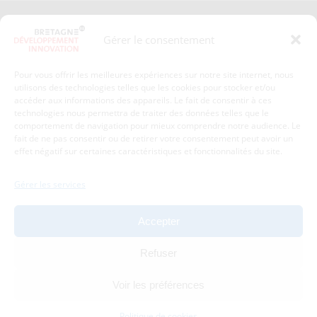
Presse
Plan du site
Gérer le consentement
Crédits et mentions légales
Gérer mes données personnelles
Pour vous offrir les meilleures expériences sur notre site internet, nous
Un renseignement, une demande ? Contactez-nous
utilisons des technologies telles que les cookies pour stocker et/ou
accéder aux informations des appareils. Le fait de consentir à ces
technologies nous permettra de traiter des données telles que le
comportement de navigation pour mieux comprendre notre audience. Le
Coordonnées :
fait de ne pas consentir ou de retirer votre consentement peut avoir un
effet négatif sur certaines caractéristiques et fonctionnalités du site.
Bretagne Développement Innovation
1c-1d, avenue de Belle Fontaine
Gérer les services
35510
Cesson-Sévigné
tél : 02 99 84 53 00
Accepter
Avec le soutien de :
Refuser
Voir les préférences
Politique de cookies