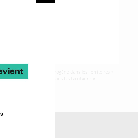
ition des « Journées Hydrogène dans les Territoires »
s « Journées hydrogène dans les territoires »
ne Ocean Power >
log >