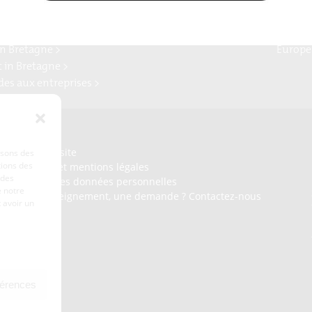
alisons.bzh >
Blog H
ailing Valley >
Bretag
forme Craft >
Enterp
n Bretagne >
Europe
t in Bretagne >
ides aux entreprises >
Presse
Plan du site
lisons des
tions des
Crédits et mentions légales
 des
Gérer mes données personnelles
 notre
Un renseignement, une demande ? Contactez-nous
 avoir un
férences