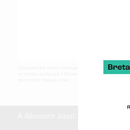
Organisée par France Hydrogène, la Région Hauts-de-Fran
se tiendra au Kursaal à Dunkerque du 9 au 11 juin 2021. 
permettent chaque année
A découvrir aussi…
Marqu
Breta