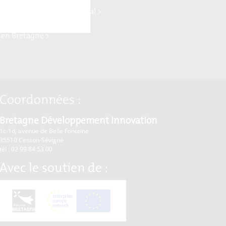
ydrogène >
ne Commerce international >
rise Europe Network >
 en Bretagne >
Coordonnées :
Bretagne Développement Innovation
1c-1d, avenue de Belle Fontaine
35510
Cesson-Sévigné
tél : 02 99 84 53 00
Avec le soutien de :