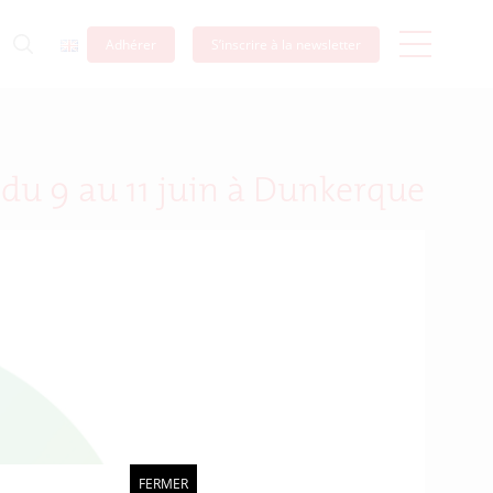
Adhérer
S’inscrire à la newsletter
 du 9 au 11 juin à Dunkerque
FERMER