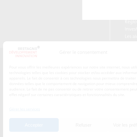
Reloc
Blog S
Plate
Régio
Inves
Les a
Gérer le consentement
Qui sommes-nous ?
Pour vous offrir les meilleures expériences sur notre site internet, nous uti
Les transitions
technologies telles que les cookies pour stocker et/ou accéder aux informa
appareils. Le fait de consentir à ces technologies nous permettra de traiter
S’inscrire à la newsletter
Publications
données telles que le comportement de navigation pour mieux comprendre
Adhérez à l’agence de
audience. Le fait de ne pas consentir ou de retirer votre consentement peut
Nos services
développement
effet négatif sur certaines caractéristiques et fonctionnalités du site.
économique de la Région
Les projets
Bretagne
Gérer les services
Nos métiers
Actualités
Accepter
Refuser
Voir les pré
Agenda