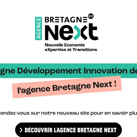
ce et la Communauté Urbaine de Dunkerque Grand Littoral, la 8e éd
BDI y représentera la mission Bretagne Hydrogène Renouvelable. Ce
e Bretagne >
Bretag
gne Cyber Alliance >
Cyberb