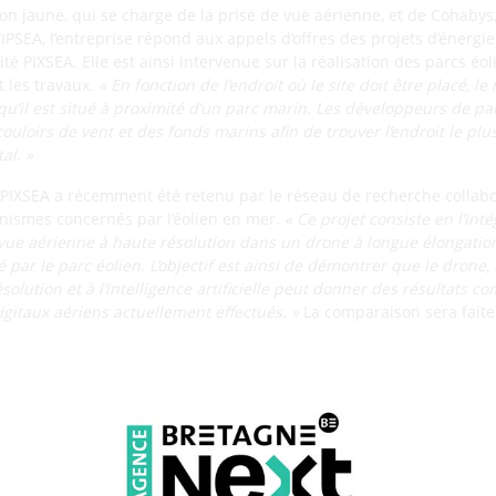
ion jaune, qui se charge de la prise de vue aérienne, et de Cohabys
PSEA, l’entreprise répond aux appels d’offres des projets d’énergi
ité PIXSEA. Elle est ainsi intervenue sur la réalisation des parcs éo
 les travaux.
«
En fonction de l’endroit où le site doit être placé, l
u’il est situé à proximité d’un parc marin. Les développeurs de p
couloirs de vent et des fonds marins afin de trouver l’endroit le pl
al. »
XSEA a récemment été retenu par le réseau de recherche collab
anismes concernés par l’éolien en mer.
« Ce projet consiste en l’int
vue aérienne à haute résolution dans un drone à longue élongation
ar le parc éolien. L’objectif est ainsi de démontrer que le drone, 
solution et à l’intelligence artificielle peut donner des résultats 
igitaux aériens actuellement effectués. »
La comparaison sera faite 
g détecte la mégafaune marine via l’im