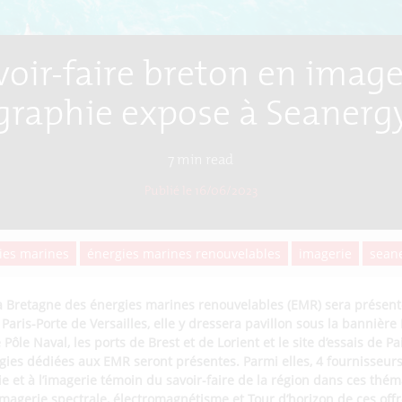
voir-faire breton en image
graphie expose à Seanerg
7
min read
Publié le 16/06/2023
ies marines
énergies marines renouvelables
imagerie
sean
 la Bretagne des énergies marines renouvelables (EMR) sera présen
Paris-Porte de Versailles, elle y dressera pavillon sous la bannièr
 Pôle Naval, les ports de Brest et de Lorient et le site d’essais de P
gies dédiées aux EMR seront présentes. Parmi elles, 4 fournisseur
ie et à l’imagerie témoin du savoir-faire de la région dans ces thé
e, imagerie spectrale, électromagnétisme et
Tour d’horizon
de ces offr