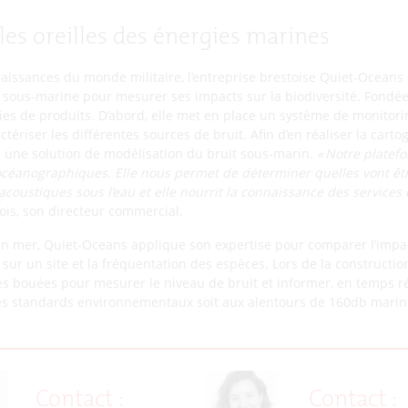
les oreilles des énergies marines
aissances du monde militaire, l’entreprise brestoise Quiet-Oceans 
e sous-marine pour mesurer ses impacts sur la biodiversité. Fondée 
es de produits. D’abord, elle met en place un système de monitoring
ériser les différentes sources de bruit. Afin d’en réaliser la cart
 une solution de modélisation du bruit sous-marin.
«
Notre platef
océanographiques.
Elle nous permet de déterminer quelles vont êtr
oustiques sous l’eau et elle nourrit la connaissance des services d
Bois, son directeur commercial.
 en mer, Quiet-Oceans applique son expertise pour comparer l’impac
 sur un site et la fréquentation des espèces. Lors de la constructi
 bouées pour mesurer le niveau de bruit et informer, en temps réel
les standards environnementaux soit aux alentours de 160db marin
Contact :
Contact :