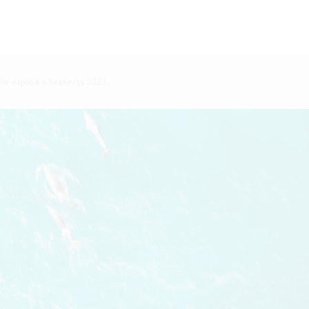
phie expose à Seanergy 2023