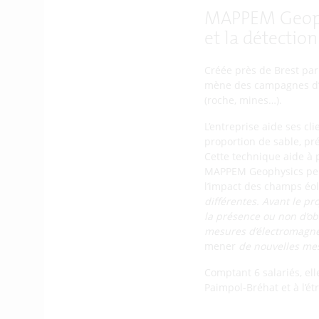
MAPPEM Geophy
et la détection
Créée près de Brest pa
mène des campagnes d’in
(roche, mines…).
L’entreprise aide ses cl
proportion de sable, pr
Cette technique aide à 
MAPPEM Geophysics peut
l’impact des champs éol
différentes. Avant le pr
la présence ou non d’ob
mesures d
’électromagn
mener
de nouvelles mes
Comptant 6 salariés, ell
Paimpol-Bréhat et à l’ét