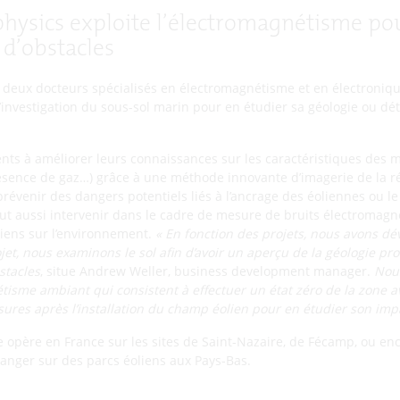
sics exploite l’électromagnétisme pou
 d’obstacles
r deux docteurs spécialisés en électromagnétisme et en électroni
vestigation du sous-sol marin pour en étudier sa géologie ou dét
ients à améliorer leurs connaissances sur les caractéristiques des mi
ésence de gaz…) grâce à une méthode innovante d’imagerie de la rés
prévenir des dangers potentiels liés à l’ancrage des éoliennes ou l
 aussi intervenir dans le cadre de mesure de bruits électromagn
iens sur l’environnement.
«
En fonction des projets, nous avons dé
ojet, nous examinons le sol afin d’avoir un aperçu de la géologie pr
stacles
, situe Andrew Weller, business development manager.
Nou
étisme ambiant
qui consistent à effectuer un état zéro de la zone a
ures après l’installation du champ éolien
pour
en étudier son
impa
e opère en France sur les sites de Saint-Nazaire, de Fécamp, ou enc
ranger sur des parcs éoliens aux Pays-Bas.