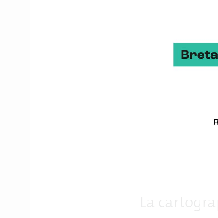
Basée à Brest Hytech-Im
marine.
« C’est un mode
lumineux complet et pas 
président et cofondateu
en 2016 intervient à tr
d’aide au recensement 
observatoires français 
d’imagerie à haute réso
marine. Grâce à sa cap
la côte ouest pour aider
Centre-Manche (AO4) et
Hy-Tech Imaging intervie
menées par l’État, nota
jusqu’aux travaux menés
collaboration avec la s
La cartogra