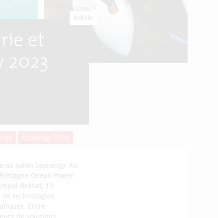
Article
rie et
y 2023
ergy
seanergy 2023
te au salon
Seanergy
. Au
e Bretagne
Ocean
Power.
aimpol-Bréhat, 13
s de technologies
matiques.
Entre
eurs de solutions