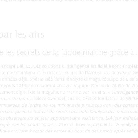
ar les airs
 les secrets de la faune marine grâce à l
ncore Dall-E… Ces solutions d’intelligence artificielle sont entrée
temps maintenant. Pourtant, le sujet de l’IA n’est pas nouveau. De
 années déjà. Spécialisée dans l’analyse d’image, l’équipe de 5 sal
epuis 2013, en collaboration avec l’équipe Obelix de l’IRISA de l’U
ensement digital de la mégafaune marine par les airs.
«
L’intelligenc
termes de temps
, relève Gwénaël Duclos, CEO et fondateur de WIPS
immenses, de l’ordre de 150 millions de pixels couvrant des zones
cm par pixel. Le but est de rendre possible l’analyse des milliers d
s observateurs en leur apportant une assistance. L’IA leur indique
’espèce et le comportement. »
Les chiffres le prouvent : l’IA analys
Nous arrivons à sortir des cartes au bout de deux mois après valida