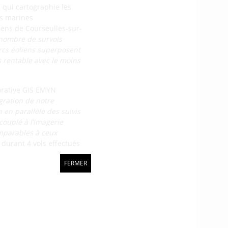
, qui cartographie les
es marines
liens de Courseulles-sur-
e nombre de survols
arcs éoliens superposent
us rentable avec le moins
orative GIS EMYN
égration de notre
 en parallèle des suivis
couplé à l’imagerie
comparables à ceux
durant 4 vols effectués
FERMER
agerie