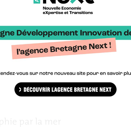
aging développe les usages de l’imagerie spectrale à destination d
 d’imagerie particulier qui consiste, pour chacun des pixels d’une i
seulement les trois principales couleurs rouge, vert et bleu »
, ex
r. Pour le développement de projets d’énergies marines renouvelab
avers un système spécialement conçu. Intitulé STORMM (
système de
de la mégafaune marine) et développé e
n collaboration avec Pelagi
des mammifères et oiseaux marins, et France Énergies Marines, il 
lution afin de répondre aux enjeux de l’observation de la mégafaune
acité de captation d’image sur une largeur de 400m, STORMM a ain
 à l’implantation des futurs sites EMR à Courseulles-sur-Mer (AO1),
 Sud-Bretagne (AO5).
nt sur l’intégralité d’un projet d’implantation de site éolien en me
mment avec le programme Migratlane qui étudie les voies de migra
 par les porteurs de projets privés. Une version dronisée ‘Solar 
ociété XSun, concepteur d’un drone solaire longue endurance, sera 
phie par la mer