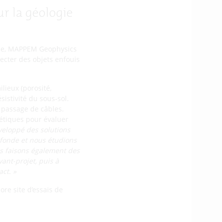
r la géologie
que, MAPPEM Geophysics
ecter des objets enfouis
lieux (porosité,
istivité du sous-sol.
e passage de câbles.
étiques pour évaluer
veloppé des solutions
ofonde
et
nous étudions
s faisons également de
s
vant-projet, puis à
ct. »
ore site d’essais de