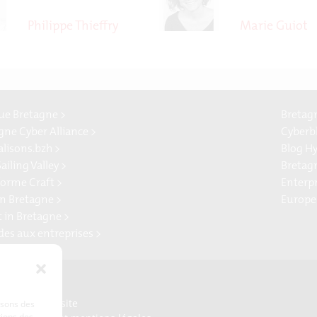
Philippe Thieffry
Marie Guiot
e Bretagne >
Bretag
gne Cyber Alliance >
Cyberb
alisons.bzh >
Blog H
ailing Valley >
Bretag
forme Craft >
Enterp
n Bretagne >
Europe
t in Bretagne >
ides aux entreprises >
Presse
Plan du site
lisons des
tions des