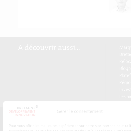
A découvrir aussi…
Marqu
Breta
Reloc
Blog S
Plate
Régio
Inves
Les a
Gérer le consentement
Qui sommes-nous ?
Pour vous offrir les meilleures expériences sur notre site internet, nous uti
Les transitions
technologies telles que les cookies pour stocker et/ou accéder aux informa