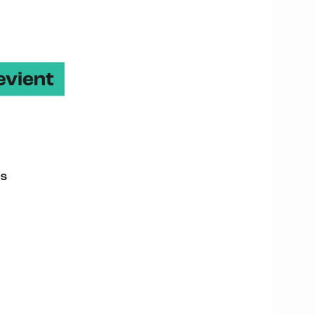
e la cartographie
mage, le spectre
plique Marc Lennon son
les, l’entreprise fondée
 télédétection optique
s, l’un des principaux
embarque quatre têtes
 et de l’avifaune
si parcouru les mers de
 Dieppe-Tréport (AO2),
r. Des études préalables
tion des oiseaux,
Stormm’ développée en
présentée sur le
salon
.