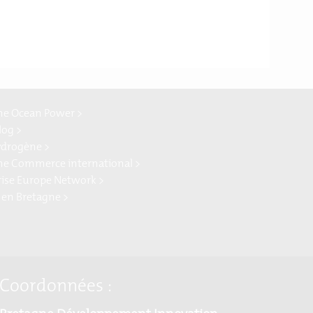
ne Ocean Power >
log >
ydrogène >
ne Commerce international >
rise Europe Network >
 en Bretagne >
Coordonnées :