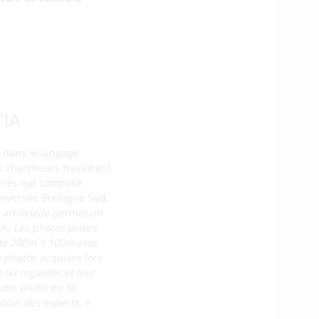
’IA
s dans le langage
s chercheurs travaillent
ariés qui compose
niversité Bretagne Sud,
e artificielle permet un
EA.
Les photos prises
 de 200m X 100m avec
e photos acquises lors
 où regarder et leur
e une photo en 30
tion des experts. »