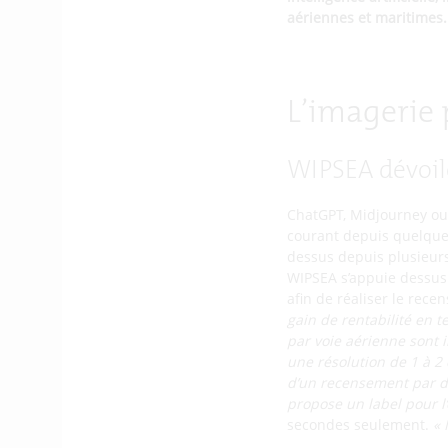
aériennes et maritimes.
L’imagerie p
WIPSEA dévoile
ChatGPT, Midjourney ou e
courant depuis quelque 
dessus depuis plusieurs
WIPSEA s’appuie dessus d
afin de réaliser le rec
gain de rentabilité en 
par voie aérienne sont 
une résolution de 1 à 2 
d’un recensement par de
propose un label pour l
secondes seulement.
«