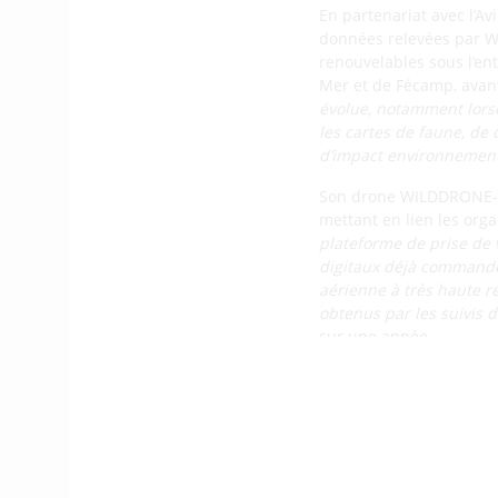
En partenariat avec l’Av
données relevées par WI
renouvelables sous l’ent
Mer et de Fécamp, avant
évolue, notamment lorsq
les cartes de faune, de 
d’impact environnement
Son drone WILDDRONE-PI
mettant en lien les org
plateforme de prise de 
digitaux déjà commandé p
aérienne à très haute ré
obtenus par les suivis d
sur une année.
Hytech-Imagin
spectrale