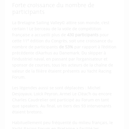
Forte croissance du nombre de
participants
La Bretagne Sailing Valley© attire son monde, c’est
certain ! Le berceau de la voile de compétition
française a accueilli plus de
430 participants
pour
e
cette 11
édition du Congrès, soit une croissance du
nombre de participants
de 53%
par rapport à l’édition
précédente d’Aarhus au Danemark. Du skipper à
l’industriel naval, en passant par l’organisateur et
sponsor de courses, tous les acteurs de la chaîne de
valeur de la filière étaient présents au Yacht Racing
Forum.
Les légendes aussi se sont déplacées : Michel
Desjoyaux, Loïck Peyron, Armel Le Cléac’h ou encore
Charles Caudrelier ont participé au Forum en tant
que speakers. Au final, un tiers des 93 intervenants
étaient bretons.
Habituellement peu fréquenté du milieu français, le
Yacht Racing Forum en Bretagne a facilité les