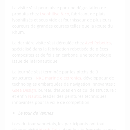
La visite s’est poursuivie par une dégustation de
produits chez
Lyophilise & co
, fabricant de plats
lyophilisés et sous vide et fournisseur de plusieurs
coureurs de grandes courses telles que la Route du
Rhum.
La dernière visite s’est déroulée chez
Avel Robotics
,
spécialisé dans la fabrication robotisée de pièces
composites et de foils en carbone, une technologie
issue de l’aéronautique.
La journée s’est terminée par les pitchs de 3
structures :
NKE marine electronics,
développeur de
technologies embarquées de navigation innovantes ;
Gsea Design
, bureau d’études en calcul de structure ;
et enfin
Nautix
, leader des peintures techniques
innovantes pour la voile de compétition.
Le tour de Vannes
Lors du tour vannetais, les participants ont tout
d’abord visité
North Sails
, dont le site français, centre