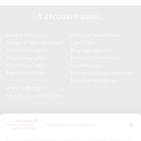
A découvrir aussi…
Marque Bretagne >
Bretagne Ocean Power >
Bretagne Cyber Alliance >
Cyberblog >
Relocalisons.bzh >
Blog Hydrogène >
Blog Sailing Valley >
Bretagne Commerce
Plateforme Craft >
international >
Région Bretagne >
Enterprise Europe Network >
Europe en Bretagne >
Invest in Bretagne >
Les aides aux entreprises >
Presse
Plan du site
Gérer le consentement
Crédits et mentions légales
Gérer mes données personnelles
Pour vous offrir les meilleures expériences sur notre site internet, nous