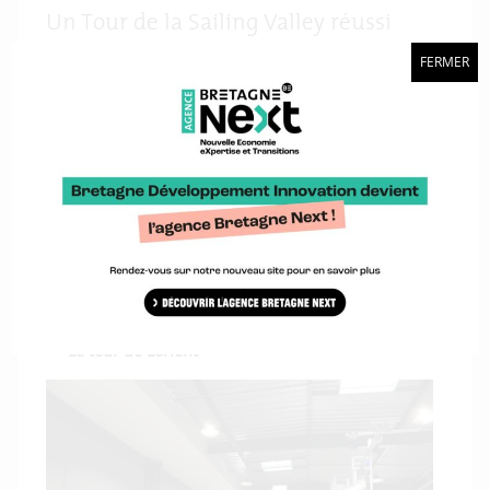
Un Tour de la Sailing Valley réussi
Après deux jours de Forum, une quarantaine de
FERMER
participants ont pu découvrir les entreprises et
structures bretonnes grâce à un tour de la Bretagne
Sailing Valley© organisé par Bretagne
Développement Innovation et ses partenaires
Quimper Cornouaille Développement, Golfe du
Morbihan – Vannes Agglomération et Lorient
Agglomération.
Pendant une journée se sont donc enchaînés pitchs
et visites d’entreprises sur 3 parcours différents :
Lorient, Vannes et Port-la-Forêt.
Le tour de Lorient