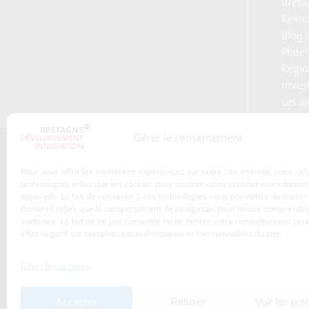
Breta
Reloc
Blog S
Plate
Régio
Inves
Les a
Gérer le consentement
Qui sommes-nous ?
Pour vous offrir les meilleures expériences sur notre site internet, nous uti
Les transitions
technologies telles que les cookies pour stocker et/ou accéder aux informa
appareils. Le fait de consentir à ces technologies nous permettra de traiter
S’inscrire à la newsletter
Publications
données telles que le comportement de navigation pour mieux comprendre
Adhérez à l’agence de
audience. Le fait de ne pas consentir ou de retirer votre consentement peut
Nos services
développement
effet négatif sur certaines caractéristiques et fonctionnalités du site.
économique de la Région
Les projets
Bretagne
Gérer les services
Nos métiers
Actualités
Accepter
Refuser
Voir les pré