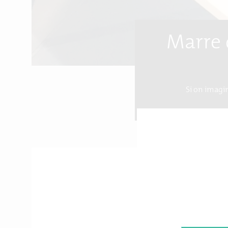
Marre d
Si on imagin
desig
Dans la dynamique
« 36
cherchent des méthodes 
Cette rencontre a eu lie
partie des avant-premi
Le post-it c’est pas for