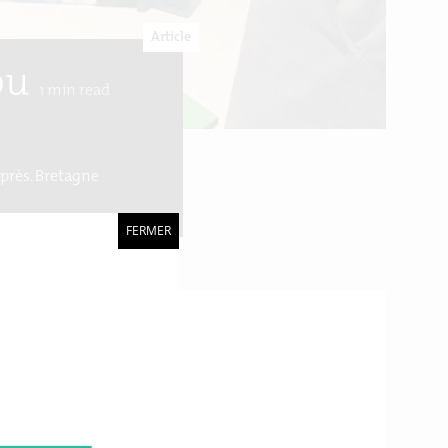
Article
bu
1
min read
'après. Bretagne
FERMER
ravail
es et ceux qui
nes.
Cet atelier fait
année.
nfo notée, pas assez de