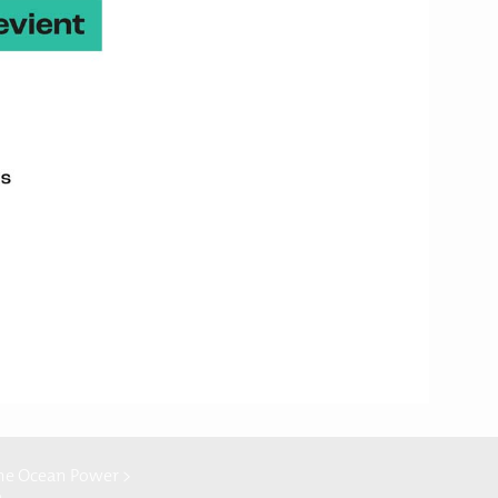
après.
tique
le Haibu, un
une centaine
lumes, Haibu propose à
et les solutions liées,
 leurs preuves dans des
es, de services publics,
ne Ocean Power >