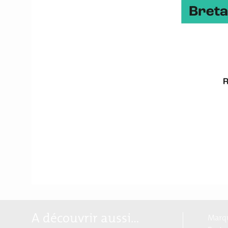
place… Bref ! Si on imagi
Le haibu, u
La société Okoni a donc
appareil de co-création 
d’hexagones de couleurs
chacun de penser avec s
pour cartographier une 
Haibu et ses différentes
contextes très différent
d’applications.
A découvrir aussi…
Marqu