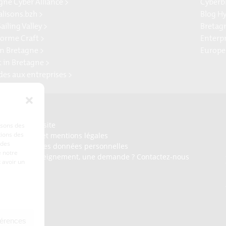
gne Cyber Alliance >
Cyberb
alisons.bzh >
Blog H
ailing Valley >
Bretag
forme Craft >
Enterp
n Bretagne >
Europe
t in Bretagne >
ides aux entreprises >
Presse
Plan du site
lisons des
tions des
Crédits et mentions légales
 des
Gérer mes données personnelles
 notre
Un renseignement, une demande ? Contactez-nous
 avoir un
férences