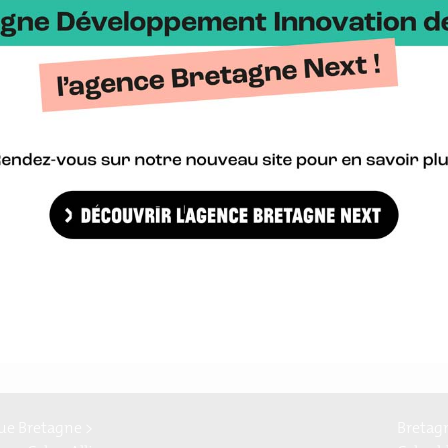
ne que l’ère du post-it est bel et bien terminée, il faut envisager l’
n appareil de co-création
 inventé un nouveau système de note bien plus original et très pra
permettant d’aller bien plus loin que le simple post-it
. Composé d’
 différentes, inscriptibles et effaçables, de personnages et de vo
es mains. Haibu s’utilise notamment pour spatialiser les problèmes 
chaîne de valeur et ses acteurs, pour scénariser un processus.
 versions (Paper Haibu, Haibu véléda, Haibu ardoise) ont déjà fait
s : résolution de problématiques industrielles, prototypages d’espac
e Bretagne >
Bretag