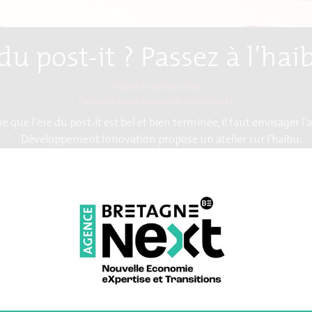
u post-it ? Passez à l’hai
Publié le 10/05/2017
Dernière modification le
05/10/2017
e que l’ère du post-it est bel et bien terminée, il faut envisager l
Développement Innovation propose un atelier sur l'haibu.
n thinking
entreprises
innovation
organisation
post-it
t
0 Possibles »
, Bretagne Développement Innovation a proposé à cell
de travail efficaces, une rencontre-atelier avec
l’agence Okoni
.
u le
Mardi 6 Juin 2017 de 10 h à 12 h à la Cité internationale à Ren
ères de l’événement
360 possibles
qui se déroule tout au long de l’
cément pratique
. Trop de papier, pas assez de hiérarchisation de l’i