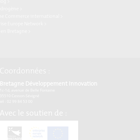
log >
ydrogène >
ne Commerce international >
rise Europe Network >
 en Bretagne >
Coordonnées :
Bretagne Développement Innovation
1c-1d, avenue de Belle Fontaine
35510
Cesson-Sévigné
tél : 02 99 84 53 00
Avec le soutien de :