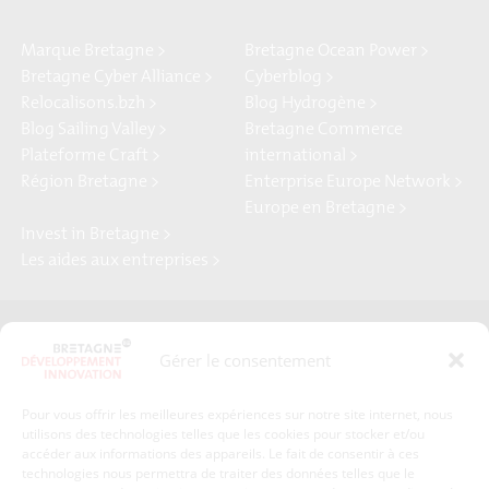
Marque Bretagne >
Bretagne Ocean Power >
Bretagne Cyber Alliance >
Cyberblog >
Relocalisons.bzh >
Blog Hydrogène >
Blog Sailing Valley >
Bretagne Commerce
Plateforme Craft >
international >
Région Bretagne >
Enterprise Europe Network >
Europe en Bretagne >
Invest in Bretagne >
Les aides aux entreprises >
Presse
Plan du site
Gérer le consentement
Crédits et mentions légales
Gérer mes données personnelles
Pour vous offrir les meilleures expériences sur notre site internet, nous
Un renseignement, une demande ? Contactez-nous
utilisons des technologies telles que les cookies pour stocker et/ou
accéder aux informations des appareils. Le fait de consentir à ces
technologies nous permettra de traiter des données telles que le