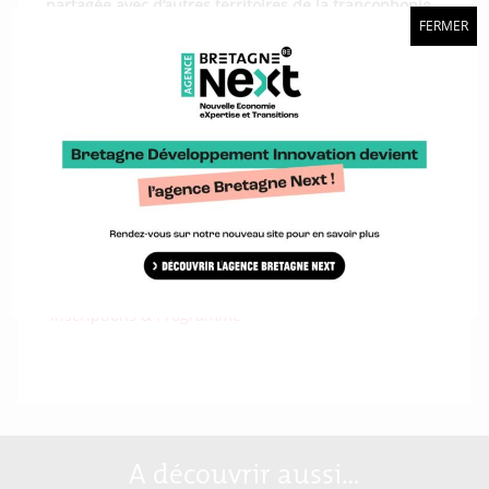
partagée avec d’autres territoires de la francophonie
FERMER
et cette année nous sommes heureux de travailler en
partenariat avec l’AEI, l’
Agence pour l’Entreprise et
l’Innovation
à Liège
. Notre collaboration contribue à
enrichir l’événement et à lui donner la force d’un
mouvement que nous croyons porteur de nombreux
projets d’avenir.
Pour leur première édition, ils accueilleront
Tim
Hurson
, Spécialiste de la Créativité, Founder ThinkX –
Keynote en 2014 à Rennes.
Venez découvrir le 360 Possibles Wallon, le
5 octobre
à La Fabrik – Herstal
( près de Lièges – Wallonie) –
Inscriptions & Programme
A découvrir aussi…