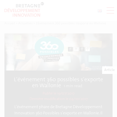
Accueil
>
Actualités
>
L’événement 360 possibles s’exporte en Wallonie
Article
L’événement 360 possibles s’exporte
en Wallonie
1
min read
Publié le 19/07/2017
Dernière modification le
04/10/2017
L'événement phare de Bretagne Développement
Innovation 360 Possibles s'exporte en Wallonie. Il