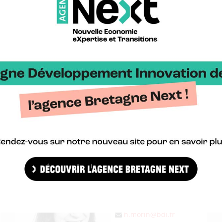
ANTOINE GRALL
Projets européens Enterprise
Europe Network
a.grall@bdi.fr
0699140510
+
HÉLÈNE MORIN
Coordination pôle Europe &
Enterprise Europe Network
h.morin@bdi.fr