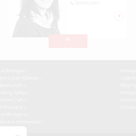
0630962687
+
e Bretagne >
Bretag
gne Cyber Alliance >
Cyberb
alisons.bzh >
Blog H
ailing Valley >
Bretag
forme Craft >
Enterp
n Bretagne >
Europe
t in Bretagne >
ides aux entreprises >