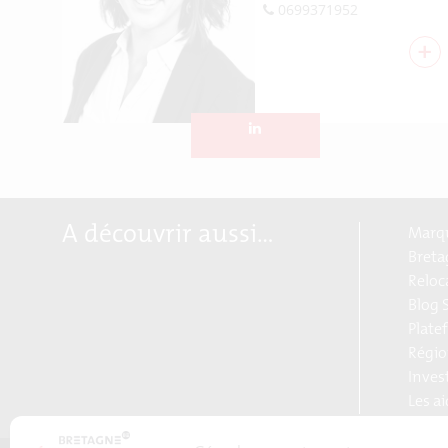
0699371952
+
A découvrir aussi…
Marqu
Breta
Reloc
Blog S
Plate
Régio
Inves
Les a