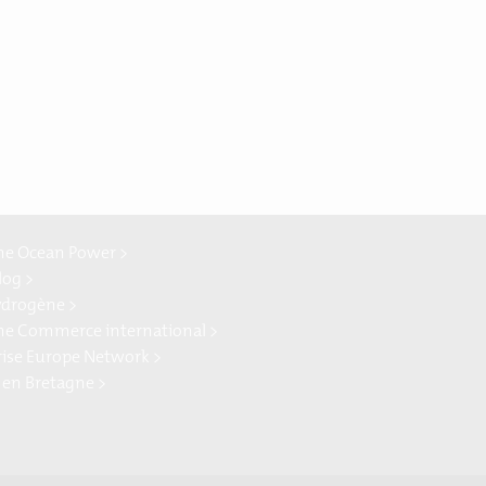
ne Ocean Power >
log >
ydrogène >
ne Commerce international >
rise Europe Network >
 en Bretagne >