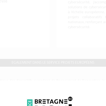
7498
cybersécurité, j’acc
solutions de cybersécur
à l’échelle européenne.
projets collaboratifs
nationaux, renforçant ai
cybersécurité.
EGALEMENT DANS LE SERVICE PROJETS EUROPÉENS
atique des dispositifs européens de financement de l’innovation, l
 réseaux européens, il s’engage directement dans le
montage, la ge
alement une
offre de service
auprès des entreprises dans l’
accompagn