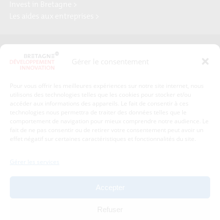
Invest in Bretagne >
Les aides aux entreprises >
Presse
Plan du site
Gérer le consentement
Crédits et mentions légales
Gérer mes données personnelles
Pour vous offrir les meilleures expériences sur notre site internet, nous
Un renseignement, une demande ? Contactez-nous
utilisons des technologies telles que les cookies pour stocker et/ou
accéder aux informations des appareils. Le fait de consentir à ces
technologies nous permettra de traiter des données telles que le
comportement de navigation pour mieux comprendre notre audience. Le
Coordonnées :
fait de ne pas consentir ou de retirer votre consentement peut avoir un
effet négatif sur certaines caractéristiques et fonctionnalités du site.
Bretagne Développement Innovation
1c-1d, avenue de Belle Fontaine
Gérer les services
35510
Cesson-Sévigné
tél : 02 99 84 53 00
Accepter
Avec le soutien de :
Refuser