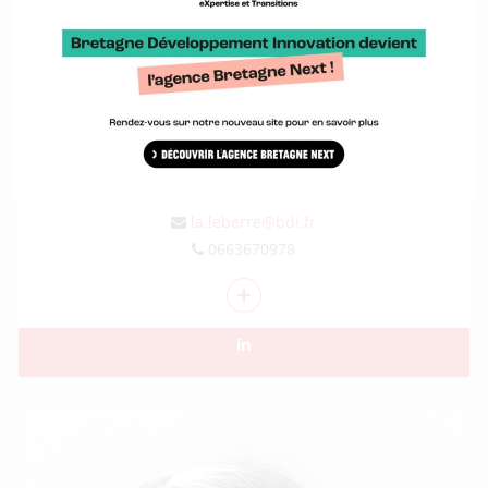
LOU-ANN LE BERRE
Communication et animation marque Bretagne
la.leberre@bdi.fr
0663670978
+