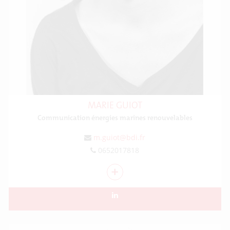
MARIE GUIOT
Communication énergies marines renouvelables
m.guiot@bdi.fr
0652017818
+