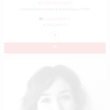
AUDREY ROUAUX
Communication voiles & technologies et EDIH
a.rouaux@bdi.fr
0765280213
+