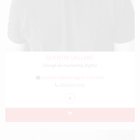
QUENTIN SAILLARD
Chargé de marketing digital
q.saillard@bretagne-next.bzh
0663201016
+