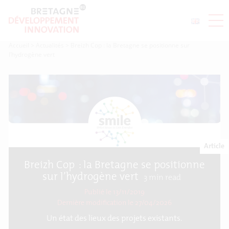
Accueil
>
Actualités
>
Breizh Cop : la Bretagne se positionne sur
l’hydrogène vert
Article
Breizh Cop : la Bretagne se positionne
sur l’hydrogène vert
3
min read
Publié le 13/11/2019
Dernière modification le
27/04/2026
Un état des lieux des projets existants.