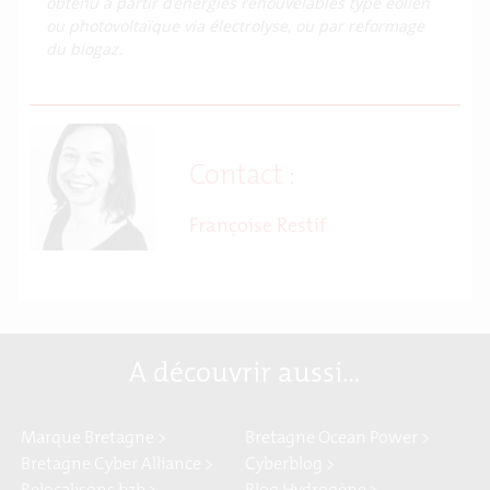
obtenu à partir d’énergies renouvelables type éolien
ou photovoltaïque via électrolyse, ou par reformage
du biogaz.
Contact :
Françoise Restif
A découvrir aussi…
Marque Bretagne >
Bretagne Ocean Power >
Bretagne Cyber Alliance >
Cyberblog >