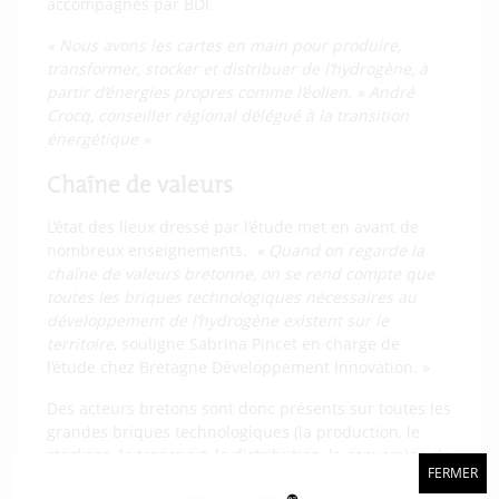
accompagnés par BDI.
« Nous avons les cartes en main pour produire,
transformer, stocker et distribuer de l’hydrogène, à
partir d’énergies propres comme l’éolien. » André
Crocq, conseiller régional délégué à la transition
énergétique »
Chaîne de valeurs
L’état des lieux dressé par l’étude met en avant de
nombreux enseignements.
« Quand on regarde la
chaîne de valeurs bretonne, on se rend compte que
toutes les briques technologiques nécessaires au
développement de l’hydrogène existent sur le
territoire
, souligne Sabrina Pincet en charge de
l’étude chez Bretagne Développement Innovation. »
Des acteurs bretons sont donc présents sur toutes les
grandes briques technologiques (la production, le
stockage, le transport, la distribution, la conversion de
FERMER
l’énergie, la maintenance et le recyclage, les