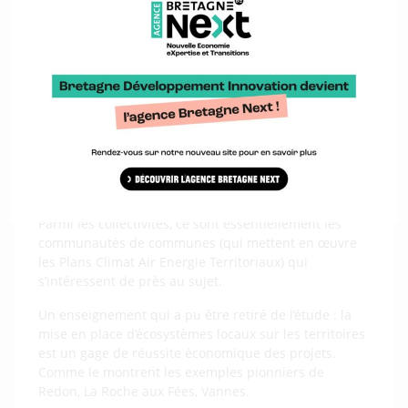
applications et les services).
Sur deux créneaux
seulement, il n’y a pas d’acteurs identifiés : la
fabrication de piles à combustibles et la fabrication
de composants pour ces dernières.
Sur la typologie des acteurs, on note des profils
variés :
cela va des grands groupes aux PME en
passant par les établissements de recherche et de
formation et les collectivités locales.
L’intérêt des collectivités locales
Parmi les collectivités, ce sont essentiellement les
communautés de communes (qui mettent en œuvre
les Plans Climat Air Energie Territoriaux) qui
s’intéressent de près au sujet.
Un enseignement qui a pu être retiré de l’étude : la
mise en place d’écosystèmes locaux sur les territoires
est un gage de réussite économique des projets.
Comme le montrent les exemples pionniers de
Redon, La Roche aux Fées, Vannes.