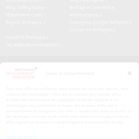
Relocalisons.bzh >
Blog Hydrogène >
Blog Sailing Valley >
Bretagne Commerce
Plateforme Craft >
international >
Région Bretagne >
Enterprise Europe Network >
Europe en Bretagne >
Invest in Bretagne >
Les aides aux entreprises >
Presse
Plan du site
Gérer le consentement
Crédits et mentions légales
Gérer mes données personnelles
Pour vous offrir les meilleures expériences sur notre site internet, nous
Un renseignement, une demande ? Contactez-nous
utilisons des technologies telles que les cookies pour stocker et/ou
accéder aux informations des appareils. Le fait de consentir à ces
technologies nous permettra de traiter des données telles que le
comportement de navigation pour mieux comprendre notre audience. Le
Coordonnées :
fait de ne pas consentir ou de retirer votre consentement peut avoir un
effet négatif sur certaines caractéristiques et fonctionnalités du site.
Bretagne Développement Innovation
1c-1d, avenue de Belle Fontaine
Gérer les services
35510
Cesson-Sévigné