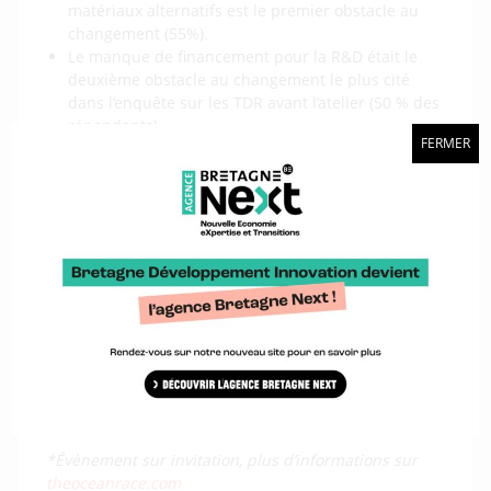
matériaux alternatifs est le premier obstacle au
changement (55%).
Le manque de financement pour la R&D était le
deuxième obstacle au changement le plus cité
dans l’enquête sur les TDR avant l’atelier (50 % des
répondants).
FERMER
L’atelier du mardi 14 septembre
s’attaquera aux
principaux défis, explorera les meilleurs moyens de
collaborer pour progresser et identifiera les actions
concrètes et les délais nécessaires pour établir une
feuille de route claire à l’horizon 2030. Le programme
Eurolarge Innovation
ainsi que la classe
IMOCA
, qui a
récemment était ajoutée aux courses de The Ocean
Race, sont parties prenantes de l’événement
.
Carole
Bourlon, responsable du programme, y participera
afin d’y apporter son expertise et la vision globale de
la filière bretonne de la voile de compétition et
composites.
*Évènement sur invitation, plus d’informations sur
theoceanrace.com