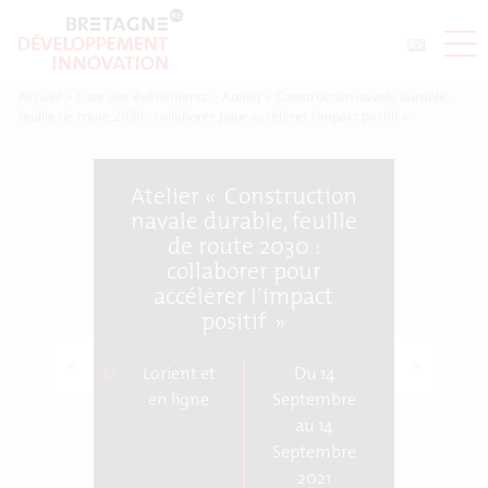
Accueil
>
Liste des événements
>
Atelier « Construction navale durable,
feuille de route 2030 : collaborer pour accélérer l’impact positif »
Atelier « Construction
navale durable, feuille
de route 2030 :
collaborer pour
accélérer l’impact
positif »
<
>
Lorient et
Du 14
en ligne
Septembre
au 14
Septembre
2021