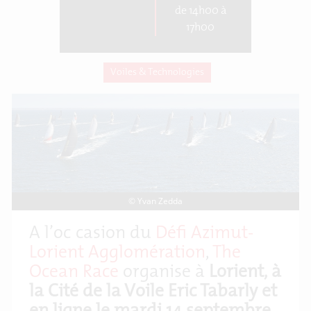
de 14h00 à
17h00
Voiles & Technologies
© Yvan Zedda
A l’occasion du
Défi Azimut-
Lorient Agglomération
,
The
Ocean Race
organise à
Lorient, à
la Cité de la Voile Eric Tabarly et