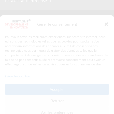
Les aides aux entreprises >
Presse
Plan du site
Gérer le consentement
Crédits et mentions légales
Gérer mes données personnelles
Pour vous offrir les meilleures expériences sur notre site internet, nous
Un renseignement, une demande ? Contactez-nous
utilisons des technologies telles que les cookies pour stocker et/ou
accéder aux informations des appareils. Le fait de consentir à ces
technologies nous permettra de traiter des données telles que le
comportement de navigation pour mieux comprendre notre audience. Le
Coordonnées :
fait de ne pas consentir ou de retirer votre consentement peut avoir un
effet négatif sur certaines caractéristiques et fonctionnalités du site.
Bretagne Développement Innovation
1c-1d, avenue de Belle Fontaine
Gérer les services
35510
Cesson-Sévigné
tél : 02 99 84 53 00
Accepter
Avec le soutien de :
Refuser
Voir les préférences